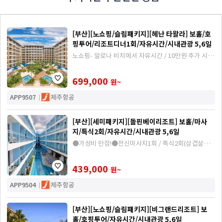
[부산][노쇼핑/슬림패키지][헤난 타왈라] 보홀/호
핑투어/리조트디너1회/자유시간/시내관광 5,6일
노쇼핑- 알로나 비치에서 자유시간 / 10만원 추가 시 헤
난 알로나비치 리조트로 업그레이드 가능
699,000
원~
APP9507
제주항공
[부산][세미패키지][돌핀베이리조트] 보홀/마사
지/특식2회/자유시간/시내관광 5,6일
●가성비 만점!●전신마사지1회 / 특식2회(삼겹살정
식,샤브샤브) / 호핑투어 사전 포함 시 30$상당 돌핑워
칭 서비스
439,000
원~
APP9504
제주항공
[부산][노쇼핑/슬림패키지][비그랜드리조트] 보
홀/호핑투어/자유시간/시내관광 5,6일