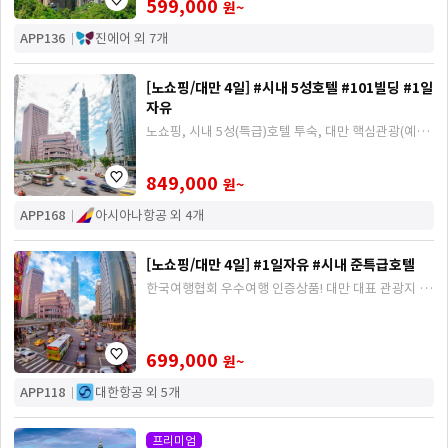
599,000
원~
APP136
진에어 외 7개
[노쇼핑/대만 4일] #시내 5성호텔 #101빌딩 #1일
자유
노쇼핑, 시내 5성(특급)호텔 투숙, 대만 핵심관광(예류,
지우펀, 스펀) + 101빌딩 + 1일 자유일정 포함
849,000
원~
APP168
아시아나항공 외 4개
[노쇼핑/대만 4일] #1일자유 #시내 준특급호텔
한국여행협회 우수여행 인증상품! 대만 대표 관광지 예
류/스펀/지우펀 + 자유일정, 노쇼핑
699,000
원~
APP118
대한항공 외 5개
프리미엄