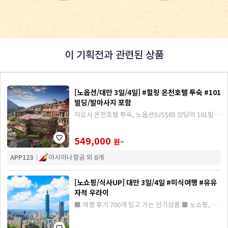
이 기획전과 관련된 상품
[노옵션/대만 3일/4일] #힐링 온천호텔 투숙 #101
빌딩/발마사지 포함
자오시 온천호텔 투숙, 노옵션(US$65 상당의 101빌
딩, 발마사지 포함), 식사 3회 UP
549,000
원~
APP123
아시아나항공 외 8개
[노쇼핑/식사UP] 대만 3일/4일 #미식여행 #유유
자적 우라이
■ 여행 후기 700개 믿고 가는 인기상품 ■ 노쇼핑, 우
라이관광, 미식 여행 식사UP (딘타이펑 딤섬, 사천식,
타카오 샤브샤브, 한식)