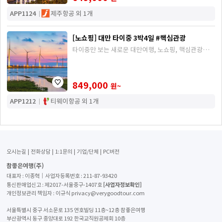
APP1124
제주항공 외 1개
[노쇼핑] 대만 타이중 3박4일 #핵심관광
타이중만 보는 새로운 대만여행, 노쇼핑, 핵심관광지
ALL 포함(일월담, 고미습지, 시내일정 등)
849,000
원~
APP1212
티웨이항공 외 1개
오시는길
전화상담
1:1문의
기업/단체
PC버전
참좋은여행(주)
대표자 : 이종혁│사업자등록번호 : 211-87-93420
[사업자정보확인]
통신판매업신고 : 제2017-서울중구-1407호
개인정보관리 책임자 : 이규식 privacy@verygoodtour.com
서울특별시 중구 서소문로 135 연호빌딩 11층~12층 참좋은여행
부산광역시 동구 중앙대로 192 한국교직원공제회 10층