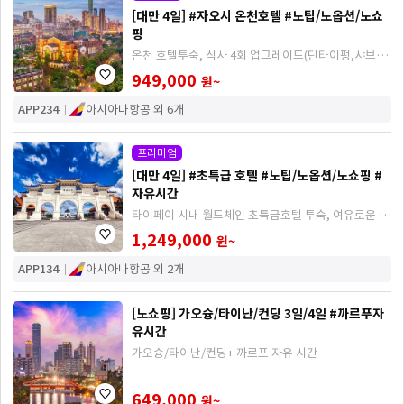
[대만 4일] #자오시 온천호텔 #노팁/노옵션/노쇼
핑
온천 호텔투숙, 식사 4회 업그레이드(딘타이펑,샤브샤
브, 뷔페식, 현지식) 제공, 101빌딩, 발 마사지
949,000
원~
APP234
아시아나항공 외 6개
프리미엄
[대만 4일] #초특급 호텔 #노팁/노옵션/노쇼핑 #
자유시간
타이페이 시내 월드체인 초특급호텔 투숙, 여유로운 미
식여행(딘타이펑, 꿔바 샤브샤브, 파크뷰 호텔식, 해열
1,249,000
원~
루, 한식)
APP134
아시아나항공 외 2개
[노쇼핑] 가오슝/타이난/컨딩 3일/4일 #까르푸자
유시간
가오슝/타이난/컨딩+ 까르프 자유 시간
649,000
원~