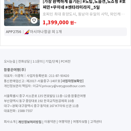
[가장 완벽하게 즐기는] #노팁,노옵션,노쇼핑 #호
찌민+무이네 #센타라미라지_5일
호찌민 최대 휴양도시, 동남아 유일의 사막, 와인캐슬,
마사지1시간에 반나절 자유일정포함
1,399,000
원~
APP2756
아시아나항공 외 1개
오시는길
전화상담
1:1문의
기업/단체
PC버전
참좋은여행(주)
대표자 : 이종혁│사업자등록번호 : 211-87-93420
[사업자정보확인]
통신판매업신고 : 제2017-서울중구-1407호
개인정보관리 책임자 : 이규식 privacy@verygoodtour.com
서울특별시 중구 서소문로 135 연호빌딩 11층~12층 참좋은여행
부산광역시 동구 중앙대로 192 한국교직원공제회 10층
대구 • 경북 대구광역시 중구 동덕로 167 KT타워 신관 11층
대표전화 :
1588-7557
개인정보처리방침
회사소개
이용약관
여행약관
여행자보험
고객센터