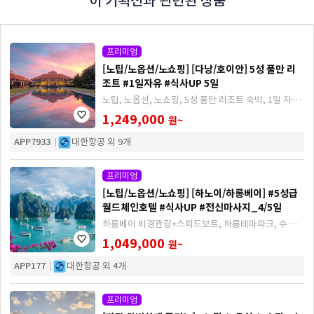
이 기획전과 관련된 상품
프리미엄
[노팁/노옵션/노쇼핑] [다낭/호이안] 5성 풀만 리
조트 #1일자유 #식사UP 5일
노팁, 노옵션, 노쇼핑, 5성 풀만 리조트 숙박, 1일 자유
호캉스, 식사 UP, 한강 유람선, 호이안 야경투어, 바나
1,249,000
원~
힐 관광
APP7933
대한항공 외 9개
프리미엄
[노팁/노옵션/노쇼핑] [하노이/하롱베이] #5성급
월드체인호텔 #식사UP #전신마사지_4/5일
하롱베이 비경관광+스피드보트, 하롱테마파크, 수상인
형극, 메가 그랜드월드, 롯데 전망대, 전신마사지 1시
1,049,000
원~
간 30분, 식사 UP (드마리스 뷔페 등)
APP177
대한항공 외 4개
프리미엄