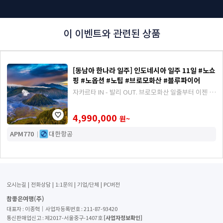
이 이벤트와 관련된 상품
[동남아 한나라 일주] 인도네시아 일주 11일 #노쇼
핑 #노옵션 #노팁 #브로모화산 #블루파이어
자카르타 IN - 발리 OUT. 브로모화산 일출부터 이젠 화
산 블루파이어까지, 특수지역 전문 인솔자와 함께하는
인도네시아 일주.
4,990,000
원~
APM770
대한항공
오시는길
전화상담
1:1문의
기업/단체
PC버전
참좋은여행(주)
대표자 : 이종혁│사업자등록번호 : 211-87-93420
[사업자정보확인]
통신판매업신고 : 제2017-서울중구-1407호