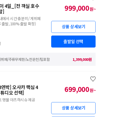
 4일_[전 객실 호수
999,000
원~
함]
시내에서 시간 충분히/ 게뷔페
 출발, 100% 출발 확정)
상품 상세보기
출발일 선택
일
이/게뷔페/주류무제한/노천온천/팁포함
1,399,000원
연박] 오사카 핵심 4
699,000
원~
튜디오 선택]
교토 명물 야츠하시슈 제공
상품 상세보기