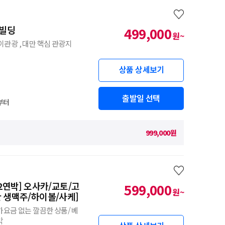
1빌딩
499,000
원~
이관광 , 대만 핵심 관광지
상품 상세보기
출발일 선택
부터
999,000원
2연박] 오사카/교토/고
599,000
원~
 생맥주/하이볼/사케]
추가요금 없는 깔끔한 상품/ 베
박