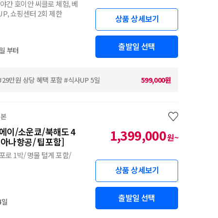
 야간 호이안 씨클로 체험, 베
UP, 쇼핑센터 2회 제한
상품 상세보기
출발일 선택
일 부터
29만원 상당 혜택 포함 #식사UP 5일
599,000원
일본
에이/소운쿄/북해도 4
1,399,000
원~
시아나항공/ 팁포함]
포로 1박/ 명물 털게 포함/
상품 상세보기
출발일 선택
4일