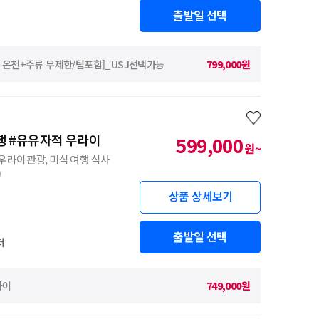
출발일 선택
밤, 온천+주류 무제한/팁포함]_USJ선택가능
799,000원
여행 #유유자적 우라이
599,000
원~
라이관광, 미식 여행 식사
)
상품 상세보기
출발일 선택
터
라이
749,000원