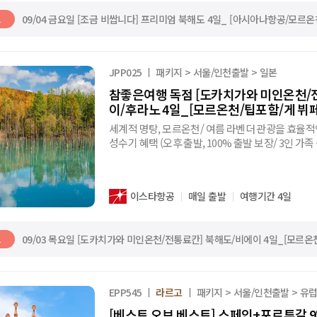
09/04 금요일 [조금 비쌉니다] 프리미엄 북해도 4일_ [아시아나항공/모르
트
JPP025
패키지 > 서울/인천출발 > 일본
참좋은여행 독점 [도카치가와 미인온천/
이/후라노 4일_[모르온천/팁포함/게 뷔
세계적 명탕, 모르온천/ 여름 라벤더 관광을 효율적
성수기 혜택 (오후 출발, 100% 출발 보장/ 3인 가
이스타항공
매일 출발
여행기간 4일
09/03 목요일 [도카치가와 미인온천/전통료칸] 북해도/비에이 4일_[모르온
트
EPP545
라르고
패키지 > 서울/인천출발 > 유
[베스트 오브 베스트] 스페인+포르투갈 9일 