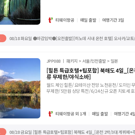
티웨이항공
매일 출발
여행기간 3일
08/18 화요일 ●마감임박●[오전출발][히노데 시내 온천 호텔] 오사카/교
트
JPP088
패키지 > 서울/인천출발 > 일본
[힐튼 특급호텔+팁포함] 북해도 4일_[온
류 무제한/야식소바]
월드 체인 힐튼/ 요테이산 전망 노천온천/ 도미인 
무제한/ 5만원 상당 특전/ 6/24 신규 오픈 치토세 호
티웨이항공 외 1개
매일 출발
여행기간 4
08/28 금요일 [힐튼 특급호텔+팁포함] 북해도 4일_[온천 2박/3대 게뷔페
트