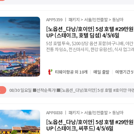
APP5359
패키지 > 서울/인천출발 > 동남아
[노옵션_다낭/호이안] 5성 호텔 #29만원
UP (스테이크, 호텔 딤섬) 4/5/6일
5성 호텔 투숙, $200상당 옵션 포함(바구니배, 야
전통 차밍쇼, 전신마사지, 한강 유람선), 식사 업그
영, 쇼핑센터
티웨이항공 외 10개
매일 출발
여행기간 5
08/30 일요일 ■선착순특가!■[노옵션_다낭/호이안] 5성 호텔 #호이안 야경
트
APP8838
패키지 > 서울/인천출발 > 동남아
[노옵션_다낭/호이안] 5성 호텔 #29만원
UP (스테이크, 씨푸드) 4/5/6일