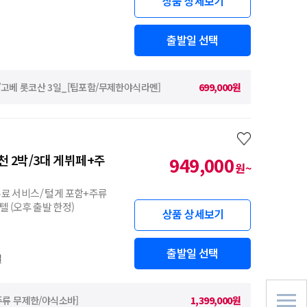
상품 상세보기
출발일 선택
토/고베 롯코산 3일_[팁포함/무제한야식라멘]
699,000원
천 2박/3대 게뷔페+주
949,000
원~
무료 서비스/ 털게 포함+주류
텔 (오후 출발 한정)
상품 상세보기
출발일 선택
일
+주류 무제한/야식소바]
1,399,000원