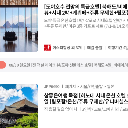
[도야호수 전망의 특급호텔] 북해도/비에이
뷰+시내 2박+게뷔페+주류 무제한+팁포
도야 특급 온천호텔 1박/ 삿포로 시내호텔 연박/ 
+주류 무제한/ 마유 3종 기프트 세트 (7/1-8/14 오후
이스타항공 외 3개
매일 출발
여행기간 4
08/30 일요일 [전 객실 레이크 뷰/도야 선팔레스 호텔] 북해도 4일_비에
트
JPP6690
패키지 > 서울/인천출발 > 일본
참좋은여행 독점 [히노데 시내 온천 호텔 3
일 [팁포함/온천/주류 무제한/유니버설스
짐 옮길 필요 없이 시내 3연박/ 교토/고베/나라/ 