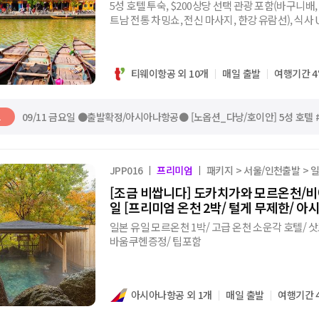
5성 호텔 투숙, $200상당 선택 관광 포함(바구니배,
트남 전통 차밍쇼, 전신 마사지, 한강 유람선), 식사 
티웨이항공 외 10개
매일 출발
여행기간 4
09/11 금요일 ●출발확정/아시아나항공● [노옵션_다낭/호이안] 5성 호텔 #
트
JPP016
프리미엄
패키지 > 서울/인천출발 > 
[조금 비쌉니다] 도카치가와 모르온천/비
일 [프리미엄 온천 2박/ 털게 무제한/ 아
일본 유일 모르온천 1박/ 고급 온천 소운각 호텔/ 삿
바움쿠헨증정/ 팁포함
아시아나항공 외 1개
매일 출발
여행기간 