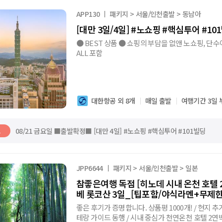
APP130
패키지 > 서울/인천출발 > 동남아
[대만 3일/4일] #노쇼핑 #핵심투어 #10
● BEST 상품 ● 쇼핑의 부담을 없앤 노쇼핑, 단수
ALL 포함
대한항공 외 8개
매일 출발
여행기간 3일 
08/21 금요일 ■출발확정■ [대만 4일] #노쇼핑 #핵심투어 #101빌딩
트
JPP6644
패키지 > 서울/인천출발 > 일본
참좋은여행 독점 [히노데 시내 온천 호텔 
베 롯코산 3일_[팁포함/야식라멘+무제한
좋은 후기가 증명합니다. 상품평 1000개! / 현지 
테랑 가이드 동행 / 시내 중심가 천연온천 호텔 2연