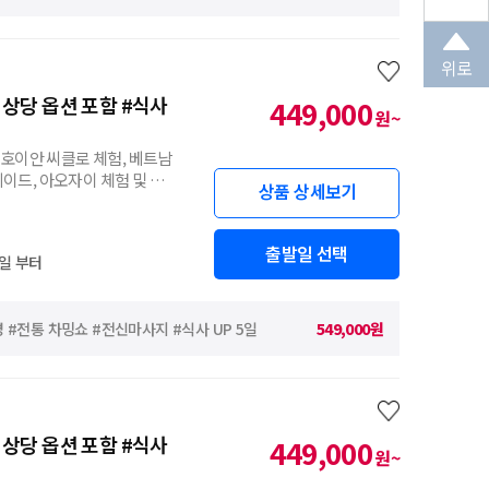
위로
 상당 옵션 포함 #식사
449,000
원~
간 호이안 씨클로 체험, 베트남
레이드, 아오자이 체험 및 촬
상품 상세보기
출발일 선택
일 부터
 #전통 차밍쇼 #전신마사지 #식사 UP 5일
549,000원
 상당 옵션 포함 #식사
449,000
원~