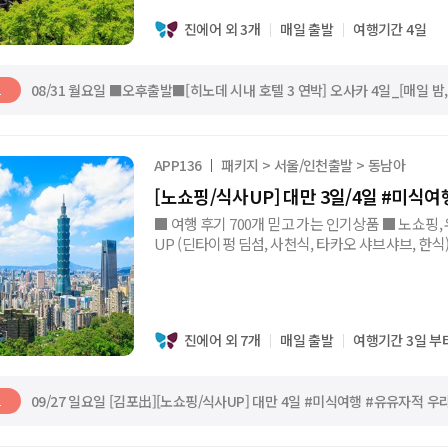
진에어 외 3개
매일 출발
여행기간 4일
08/31 월요일 ■오후출발■[히노데 시내 호텔 3 연박] 오사카 4일_[매일 
트
APP136
패키지 > 서울/인천출발 > 동남아
[노쇼핑/식사UP] 대만 3일/4일 #미식
■ 여행 후기 700개 믿고 가는 인기상품 ■ 노쇼핑, 우
UP (딘타이펑 딤섬, 사천식, 타카오 샤브샤브, 한식
진에어 외 7개
매일 출발
여행기간 3일 부
09/27 일요일 [김포出][노쇼핑/식사UP] 대만 4일 #미식여행 #유유자적 우
트