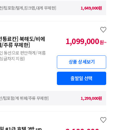
온천/팁포함/털게,킹크랩,대게 무제한]
1,649,000원
전통료칸] 북해도/비에
1,099,000
원~
페/주류 무제한]
인 동선으로 편안하게/ 여름
족 싱글차지 지원)
상품 상세보기
출발일 선택
천/팁포함/게 뷔페/주류 무제한]
1,299,000원
럽
#1급 호텔 2박 up,