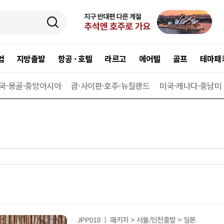
엄
지방출발
항공 · 호텔
라르고
에어텔
골프
테마패
국·몽골·중앙아시아
괌·사이판·호주·뉴질랜드
미국·캐나다·중남미
JPP018
패키지 > 서울/인천출발 > 일본