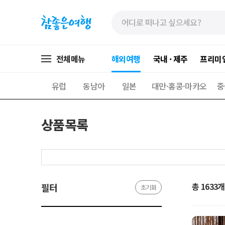
»
»
본
주
문
메
바
뉴
로
가
전체메뉴
해외여행
국내 · 제주
프리미
가
기
기
유럽
동남아
일본
대만·홍콩·마카오
중
상품목록
총 1633개
필터
초기화