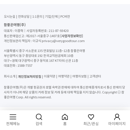
오시는길
전화상담
1:1문의
기업/단체
PC버전
참좋은여행(주)
대표자 : 이종혁│사업자등록번호 : 211-87-93420
[사업자정보확인]
통신판매업신고 : 제2017-서울중구-1407호
개인정보관리 책임자 : 이규식 privacy@verygoodtour.com
서울특별시 중구 서소문로 135 연호빌딩 11층~12층 참좋은여행
부산광역시 동구 중앙대로 192 한국교직원공제회 10층
대구 • 경북 대구광역시 중구 동덕로 167 KT타워 신관 11층
대표전화 :
1588-7557
개인정보처리방침
회사소개
이용약관
여행약관
여행자보험
고객센터
참좋은여행(주)은 개별 항공권과 호텔 숙박권 판매에 대하여 통신판매중개자로서 통신 판매의 당
사자가 아니며 해당 상품의 거래 정보 및 거래 등에 대해 책임을 지지 않습니다. Copyright ⓒ 참
좋은여행 Corp. All rights reserved.
전체메뉴
검색
홈
최근/관심
마이페이지