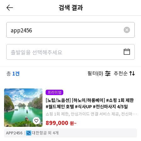
검색 결과
1건
필터(0)
추천순
총
프리미엄
[노팁/노옵션] [하노이/하롱베이] #쇼핑 1회 제한
#월드체인 호텔 #식사UP #전신마사지 4/5일
쇼핑 1회 제한, 안심가이드 연결 서비스 제공, 전신마사
지 90분, 수상인형극, 하롱베이 시티투어 버스
899,000
원~
APP2456
대한항공 외 4개