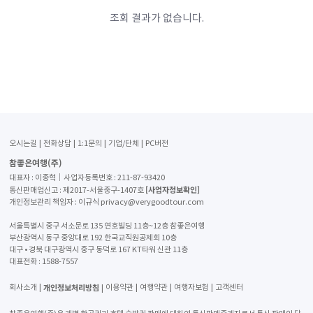
조회 결과가 없습니다.​
오시는길
전화상담
1:1문의
기업/단체
PC버전
참좋은여행(주)
대표자 : 이종혁│사업자등록번호 : 211-87-93420
[사업자정보확인]
통신판매업신고 : 제2017-서울중구-1407호
개인정보관리 책임자 : 이규식 privacy@verygoodtour.com
서울특별시 중구 서소문로 135 연호빌딩 11층~12층 참좋은여행
부산광역시 동구 중앙대로 192 한국교직원공제회 10층
대구 • 경북 대구광역시 중구 동덕로 167 KT타워 신관 11층
대표전화 :
1588-7557
개인정보처리방침
회사소개
이용약관
여행약관
여행자보험
고객센터