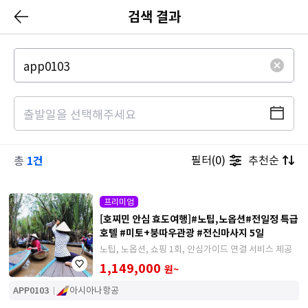
검색 결과
1건
필터(0)
추천순
총
프리미엄
[호찌민 안심 효도여행]#노팁,노옵션#전일정 특급
호텔 #미토+붕따우관광 #전신마사지 5일
노팁, 노옵션, 쇼핑 1회, 안심가이드 연결 서비스 제공
1,149,000
원~
APP0103
아시아나항공