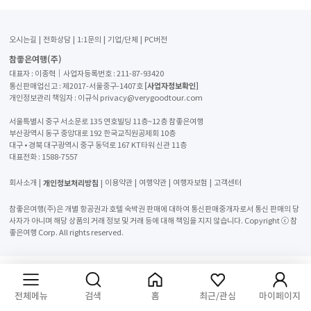
오시는길
전화상담
1:1문의
기업/단체
PC버전
참좋은여행(주)
대표자 : 이종혁│사업자등록번호 : 211-87-93420
[사업자정보확인]
통신판매업신고 : 제2017-서울중구-1407호
개인정보관리 책임자 : 이규식 privacy@verygoodtour.com
서울특별시 중구 서소문로 135 연호빌딩 11층~12층 참좋은여행
부산광역시 동구 중앙대로 192 한국교직원공제회 10층
대구 • 경북 대구광역시 중구 동덕로 167 KT타워 신관 11층
대표전화 :
1588-7557
개인정보처리방침
회사소개
이용약관
여행약관
여행자보험
고객센터
참좋은여행(주)은 개별 항공권과 호텔 숙박권 판매에 대하여 통신판매중개자로서 통신 판매의 당
사자가 아니며 해당 상품의 거래 정보 및 거래 등에 대해 책임을 지지 않습니다. Copyright ⓒ 참
좋은여행 Corp. All rights reserved.
전체메뉴
검색
홈
최근/관심
마이페이지