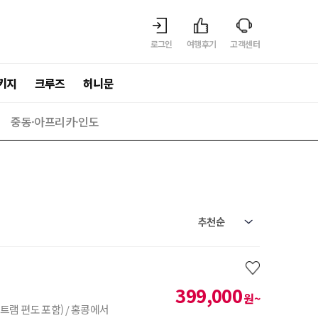
로그인
여행후기
고객센터
키지
크루즈
허니문
중동·아프리카·인도
399,000
원~
램 편도 포함) / 홍콩에서