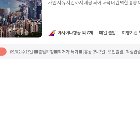
개인 자유 시간까지 제공 되어 더욱더 완벽한 홍콩 
아시아나항공 외 8개
매일 출발
여행기간 
09/02 수요일 ■출발확정■최저가 특가■[홍콩 2박3일_오전출발] 핵심관광
트