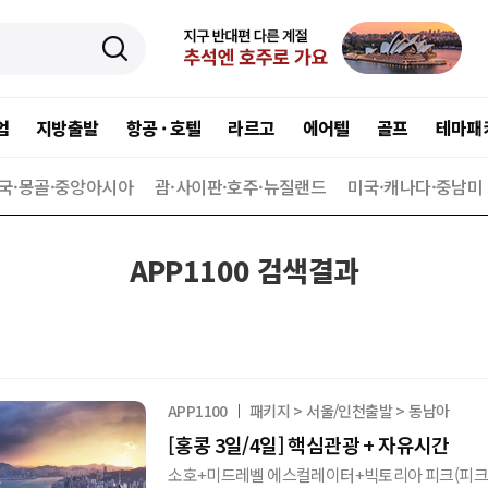
엄
지방출발
항공 · 호텔
라르고
에어텔
골프
테마패
국·몽골·중앙아시아
괌·사이판·호주·뉴질랜드
미국·캐나다·중남미
APP1100 검색결과
APP1100
패키지 > 서울/인천출발 > 동남아
[홍콩 3일/4일] 핵심관광 + 자유시간
소호+미드레벨 에스컬레이터+빅토리아 피크(피크트