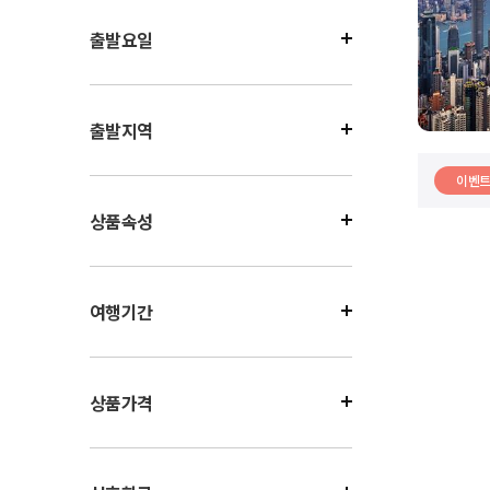
출발요일
출발지역
이벤
상품속성
여행기간
상품가격