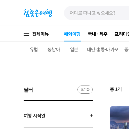
»
»
본
주
문
메
바
뉴
로
가
전체메뉴
해외여행
국내 · 제주
프리미
가
기
기
유럽
동남아
일본
대만·홍콩·마카오
중
총 1개
필터
초기화
여행 시작일