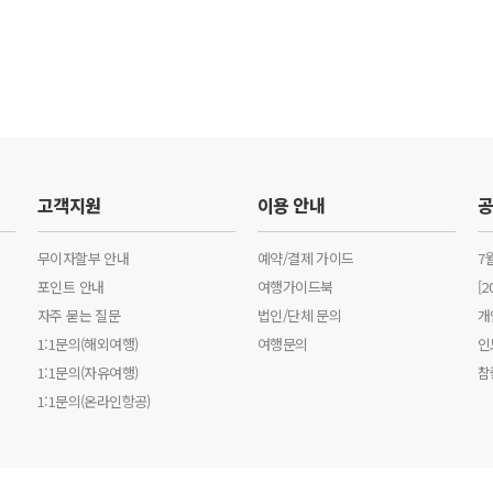
고객지원
이용 안내
무이자할부 안내
예약/결제 가이드
7
포인트 안내
여행가이드북
[
자주 묻는 질문
법인/단체 문의
개
1:1문의(해외여행)
여행문의
인
1:1문의(자유여행)
참
1:1문의(온라인항공)