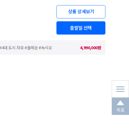
상품 상세보기
출발일 선택
 #4대 도시 자유 #올레순 #눅시오
4,990,000원
위로