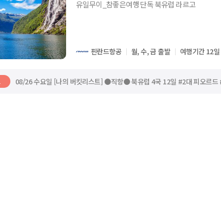
유일무이_참좋은여행 단독 북유럽 라르고
핀란드항공
월, 수, 금 출발
여행기간 12일
08/26 수요일 [나의 버킷리스트] ●직항● 북유럽 4국 12일 #2대 피오르드
트