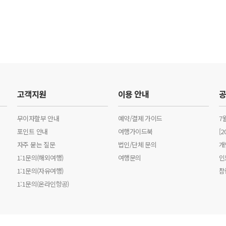
고객지원
이용 안내
무이자할부 안내
예약/결제 가이드
7
포인트 안내
여행가이드북
[
자주 묻는 질문
법인/단체 문의
개
1:1문의(해외여행)
여행문의
인
1:1문의(자유여행)
참
1:1문의(온라인항공)