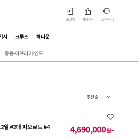
로그인
여행후기
고객센터
키지
크루즈
허니문
중동·아프리카·인도
럽
2일 #2대 피오르드 #4
4,690,000
원~