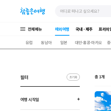
»
»
본
주
문
메
바
뉴
로
가
전체메뉴
해외여행
국내 · 제주
프리미
가
기
기
유럽
동남아
일본
대만·홍콩·마카오
중
총 1개
필터
초기화
여행 시작일