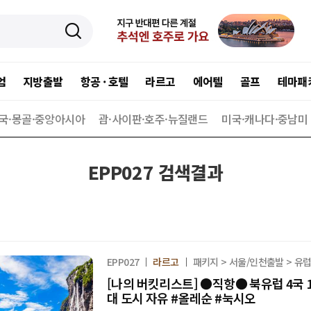
엄
지방출발
항공 · 호텔
라르고
에어텔
골프
테마패
국·몽골·중앙아시아
괌·사이판·호주·뉴질랜드
미국·캐나다·중남미
EPP027 검색결과
EPP027
라르고
패키지 > 서울/인천출발 > 유
[나의 버킷리스트] ●직항● 북유럽 4국 1
대 도시 자유 #올레순 #눅시오