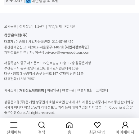
APP0237
대한항공 외 6개
오시는길
전화상담
1:1문의
기업/단체
PC버전
참좋은여행(주)
대표자 : 이종혁│사업자등록번호 : 211-87-93420
[사업자정보확인]
통신판매업신고 : 제2017-서울중구-1407호
개인정보관리 책임자 : 이규식 privacy@verygoodtour.com
서울특별시 중구 서소문로 135 연호빌딩 11층~12층 참좋은여행
부산광역시 동구 중앙대로 192 한국교직원공제회 10층
대구 • 경북 대구광역시 중구 동덕로 167 KT타워 신관 11층
대표전화 :
1588-7557
개인정보처리방침
회사소개
이용약관
여행약관
여행자보험
고객센터
참좋은여행(주)은 개별 항공권과 호텔 숙박권 판매에 대하여 통신판매중개자로서 통신 판매의 당
사자가 아니며 해당 상품의 거래 정보 및 거래 등에 대해 책임을 지지 않습니다. Copyright ⓒ 참
좋은여행 Corp. All rights reserved.
전체메뉴
검색
홈
최근/관심
마이페이지