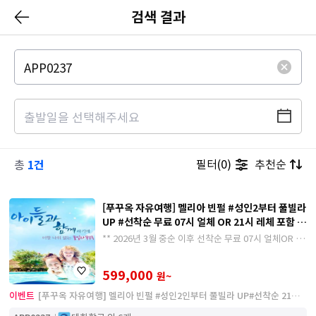
검색 결과
1건
필터(0)
추천순
총
[푸꾸옥 자유여행] 멜리아 빈펄 #성인2부터 풀빌라
UP #선착순 무료 07시 얼체 OR 21시 레체 포함 #
전일조식 #왕복픽업 5/6일
** 2026년 3월 중순 이후 선착순 무료 07시 얼체OR 21
시 레체 프로모션 **
599,000
원~
이벤트
[푸꾸옥 자유여행] 멜리아 빈펄 #성인2인부터 풀빌라 UP#선착순 21시
레체포함 #전일조식 #왕복픽업_3박5일