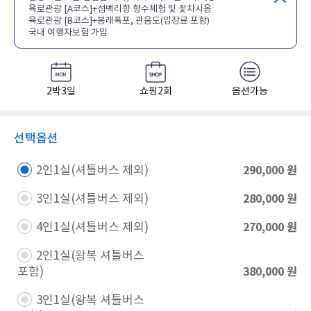
육로관광 [A코스]+섬백리향 향수체험 및 꽃차시음
육로관광 [B코스]+봉래폭포, 관음도(입장료 포함)
국내 여행자보험 가입
2박3일
쇼핑2회
옵션가능
선택옵션
290,000
원
2인1실(셔틀버스 제외)​
280,000
원
3인1실(셔틀버스 제외)​
270,000
원
4인1실(셔틀버스 제외)​
2인1실(왕복 셔틀버스
380,000
원
포함)​
3인1실(왕복 셔틀버스