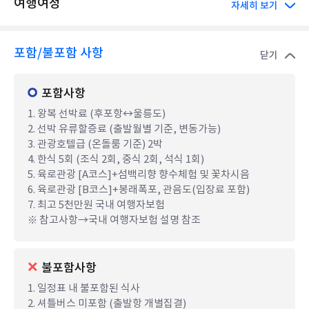
여행여정
자세히 보기
포함/불포함 사항
닫기
포함사항
1. 왕복 선박료 (후포항↔울릉도)
2. 선박 유류할증료 (출발월별 기준, 변동가능)
3. 관광호텔급 (온돌룸 기준) 2박
4. 한식 5회 (조식 2회, 중식 2회, 석식 1회)
5. 육로관광 [A코스]+섬백리향 향수체험 및 꽃차시음
6. 육로관광 [B코스]+봉래폭포, 관음도(입장료 포함)
7. 최고 5천만원 국내 여행자보험
※ 참고사항→국내 여행자보험 설명 참조
불포함사항
1. 일정표 내 불포함된 식사
2. 셔틀버스 미포함 (출발항 개별집결)