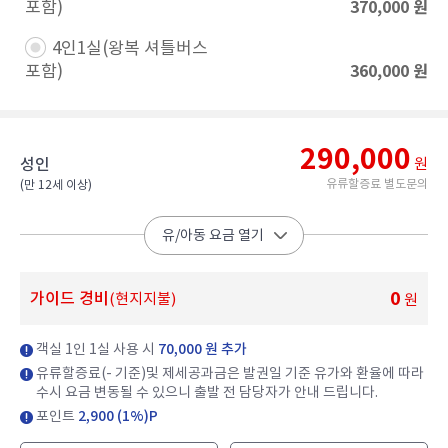
370,000
원
포함)​
4인1실(왕복 셔틀버스
360,000
원
포함)​
290,000
성인
원
유류할증료 별도문의
(만 12세 이상)​
유/아동 요금 열기
0
가이드 경비
(현지지불)
원
객실 1인 1실 사용 시
70,000 원 추가
유류할증료(- 기준)및 제세공과금은 발권일 기준 유가와 환율에 따라
수시 요금 변동될 수 있으니 출발 전 담당자가 안내 드립니다.
포인트
2,900 (1%)P