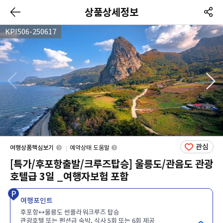
상품상세정보
KPI506-250617
관심
여행상품핵심보기
예약상태 도움말
[특가/후포항출발/크루즈탑승] 울릉도/관음도 관광
호텔급 3일 _여행자보험 포함
여행포인트
후포항↔울릉도 썬플라워크루즈 탑승
관광호텔 또는 펜션급 숙박, 식사 5회 또는 6회 제공