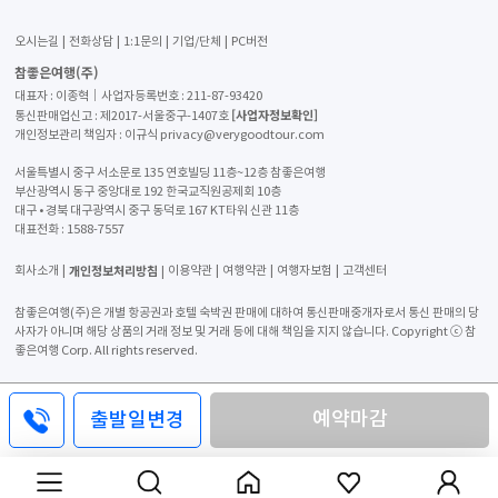
오시는길
전화상담
1:1문의
기업/단체
PC버전
참좋은여행(주)
대표자 : 이종혁│사업자등록번호 : 211-87-93420
[사업자정보확인]
통신판매업신고 : 제2017-서울중구-1407호
개인정보관리 책임자 : 이규식 privacy@verygoodtour.com
서울특별시 중구 서소문로 135 연호빌딩 11층~12층 참좋은여행
부산광역시 동구 중앙대로 192 한국교직원공제회 10층
대구 • 경북 대구광역시 중구 동덕로 167 KT타워 신관 11층
대표전화 :
1588-7557
개인정보처리방침
회사소개
이용약관
여행약관
여행자보험
고객센터
참좋은여행(주)은 개별 항공권과 호텔 숙박권 판매에 대하여 통신판매중개자로서 통신 판매의 당
사자가 아니며 해당 상품의 거래 정보 및 거래 등에 대해 책임을 지지 않습니다. Copyright ⓒ 참
좋은여행 Corp. All rights reserved.
예약마감
출발일변경