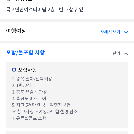
목포연안여객터미널 2층 1번 개찰구 앞
여행여정
자세히 보기
포함/불포함 사항
닫기
포함사항
1. 왕복 열차/선박비용
2. 1박/2식
3. 홍도 유람선 관광
4. 흑산도 버스투어
5. 최고 5천만원 국내여행자보험
※ 참고사항->여행자보험 설명 참조
7. 유류할증료 포함