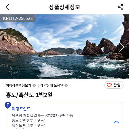
상품상세정보
KPI112-250522
관심
여행상품핵심보기
예약상태 도움말
홍도/흑산도 1박2일
여행포인트
목포항 개별집결 또는 KTX열차 선택가능
홍도 유람선투어 관광
흑산도 버스투어 관광