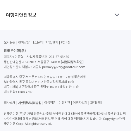
여행지안전정보
오시는길
전화상담
1:1문의
기업/단체
PC버전
참좋은여행(주)
대표자 : 이종혁│사업자등록번호 : 211-87-93420
[사업자정보확인]
통신판매업신고 : 제2017-서울중구-1407호
개인정보관리 책임자 : 이규식 privacy@verygoodtour.com
서울특별시 중구 서소문로 135 연호빌딩 11층~12층 참좋은여행
부산광역시 동구 중앙대로 192 한국교직원공제회 10층
대구 • 경북 대구광역시 중구 동덕로 167 KT타워 신관 11층
대표전화 :
1588-7557
개인정보처리방침
회사소개
이용약관
여행약관
여행자보험
고객센터
참좋은여행(주)은 개별 항공권과 호텔 숙박권 판매에 대하여 통신판매중개자로서 통신 판매의 당
사자가 아니며 해당 상품의 거래 정보 및 거래 등에 대해 책임을 지지 않습니다. Copyright ⓒ 참
좋은여행 Corp. All rights reserved.