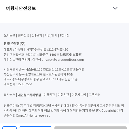
여행지안전정보
오시는길
전화상담
1:1문의
기업/단체
PC버전
참좋은여행(주)
대표자 : 이종혁│사업자등록번호 : 211-87-93420
[사업자정보확인]
통신판매업신고 : 제2017-서울중구-1407호
개인정보관리 책임자 : 이규식 privacy@verygoodtour.com
서울특별시 중구 서소문로 135 연호빌딩 11층~12층 참좋은여행
부산광역시 동구 중앙대로 192 한국교직원공제회 10층
대구 • 경북 대구광역시 중구 동덕로 167 KT타워 신관 11층
대표전화 :
1588-7557
개인정보처리방침
회사소개
이용약관
여행약관
여행자보험
고객센터
참좋은여행(주)은 개별 항공권과 호텔 숙박권 판매에 대하여 통신판매중개자로서 통신 판매의 당
사자가 아니며 해당 상품의 거래 정보 및 거래 등에 대해 책임을 지지 않습니다. Copyright ⓒ 참
좋은여행 Corp. All rights reserved.