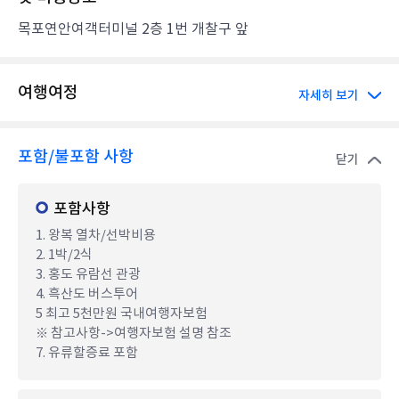
목포연안여객터미널 2층 1번 개찰구 앞
여행여정
자세히 보기
포함/불포함 사항
닫기
포함사항
1. 왕복 열차/선박비용
2. 1박/2식
3. 홍도 유람선 관광
4. 흑산도 버스투어
5 최고 5천만원 국내여행자보험
※ 참고사항->여행자보험 설명 참조
7. 유류할증료 포함