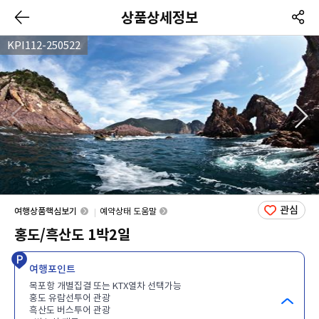
상품상세정보
KPI112-250522
관심
여행상품핵심보기
예약상태 도움말
홍도/흑산도 1박2일
여행포인트
목포항 개별집결 또는 KTX열차 선택가능
홍도 유람선투어 관광
흑산도 버스투어 관광