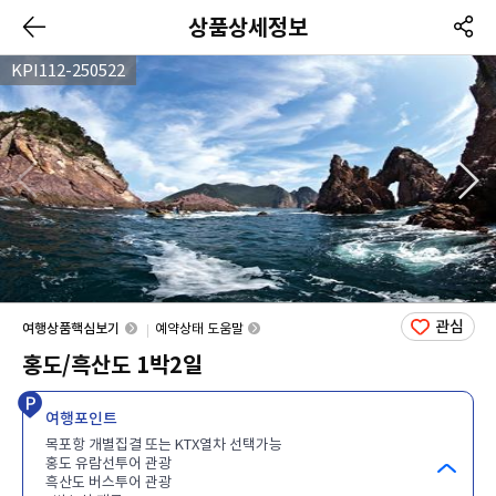
상품상세정보
KPI112-250522
관심
여행상품핵심보기
예약상태 도움말
홍도/흑산도 1박2일
여행포인트
목포항 개별집결 또는 KTX열차 선택가능
홍도 유람선투어 관광
흑산도 버스투어 관광