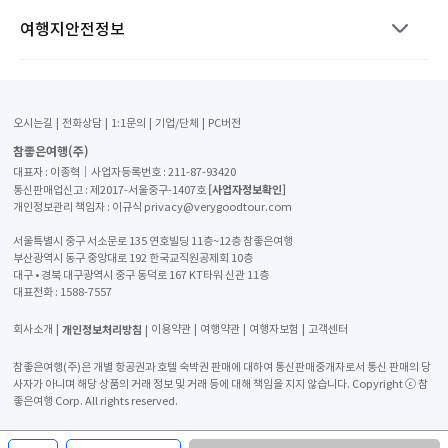
여행지안전정보
오시는길
전화상담
1:1문의
기업/단체
PC버전
참좋은여행(주)
대표자 : 이종혁│사업자등록번호 : 211-87-93420
[사업자정보확인]
통신판매업신고 : 제2017-서울중구-1407호
개인정보관리 책임자 : 이규식 privacy@verygoodtour.com
서울특별시 중구 서소문로 135 연호빌딩 11층~12층 참좋은여행
부산광역시 동구 중앙대로 192 한국교직원공제회 10층
대구 • 경북 대구광역시 중구 동덕로 167 KT타워 신관 11층
대표전화 :
1588-7557
개인정보처리방침
회사소개
이용약관
여행약관
여행자보험
고객센터
참좋은여행(주)은 개별 항공권과 호텔 숙박권 판매에 대하여 통신판매중개자로서 통신 판매의 당
사자가 아니며 해당 상품의 거래 정보 및 거래 등에 대해 책임을 지지 않습니다. Copyright ⓒ 참
좋은여행 Corp. All rights reserved.