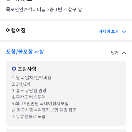
목포연안여객터미널 2층 1번 개찰구 앞
여행여정
자세히 보기
포함/불포함 사항
닫기
포함사항
1. 왕복 열차/선박비용
2. 1박/2식
3. 홍도 유람선 관광
4. 흑산도 버스투어
5 최고 5천만원 국내여행자보험
※ 참고사항->여행자보험 설명 참조
7. 유류할증료 포함