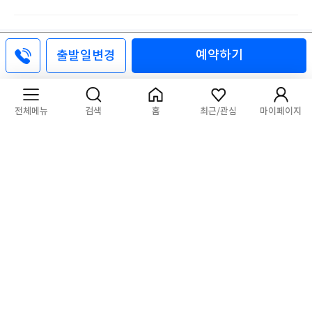
예약하기
출발일변경
오시는길
전화상담
1:1문의
기업/단체
PC버전
참좋은여행(주)
대표자 : 이종혁│사업자등록번호 : 211-87-93420
[사업자정보확인]
통신판매업신고 : 제2017-서울중구-1407호
전체메뉴
검색
홈
최근/관심
마이페이지
개인정보관리 책임자 : 이규식 privacy@verygoodtour.com
서울특별시 중구 서소문로 135 연호빌딩 11층~12층 참좋은여행
부산광역시 동구 중앙대로 192 한국교직원공제회 10층
대구 • 경북 대구광역시 중구 동덕로 167 KT타워 신관 11층
대표전화 :
1588-7557
개인정보처리방침
회사소개
이용약관
여행약관
여행자보험
고객센터
참좋은여행(주)은 개별 항공권과 호텔 숙박권 판매에 대하여 통신판매중개자로서 통신 판매의 당
사자가 아니며 해당 상품의 거래 정보 및 거래 등에 대해 책임을 지지 않습니다. Copyright ⓒ 참
좋은여행 Corp. All rights reserved.