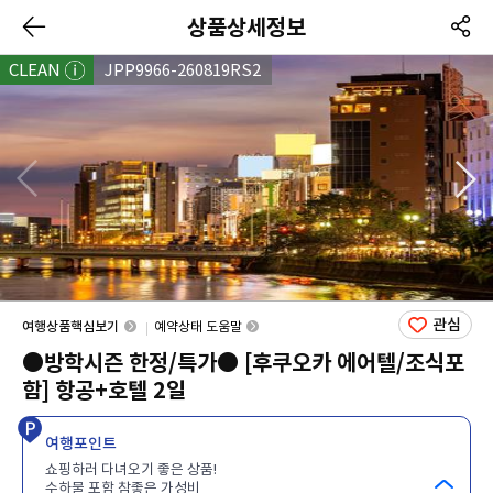
상품상세정보
CLEAN
JPP9966-260819RS2
관심
여행상품핵심보기
예약상태 도움말
●방학시즌 한정/특가● [후쿠오카 에어텔/조식포
함] 항공+호텔 2일
여행포인트
쇼핑하러 다녀오기 좋은 상품!
수하물 포함 참좋은 가성비