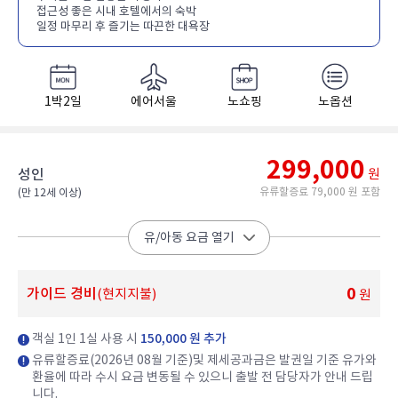
접근성 좋은 시내 호텔에서의 숙박
일정 마무리 후 즐기는 따끈한 대욕장
1박2일
에어서울
노쇼핑
노옵션
299,000
성인
원
유류할증료 79,000 원 포함
(만 12세 이상)​
유/아동 요금 열기
0
가이드 경비
(현지지불)
원
객실 1인 1실 사용 시
150,000 원 추가
유류할증료(2026년 08월 기준)및 제세공과금은 발권일 기준 유가와
환율에 따라 수시 요금 변동될 수 있으니 출발 전 담당자가 안내 드립
니다.