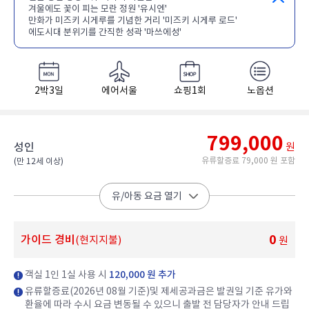
겨울에도 꽃이 피는 모란 정원 '유시엔'
만화가 미즈키 시게루를 기념한 거리 '미즈키 시게루 로드'
에도시대 분위기를 간직한 성곽 '마쓰에성'
2박3일
에어서울
쇼핑1회
노옵션
799,000
성인
원
유류할증료 79,000 원 포함
(만 12세 이상)​
유/아동 요금 열기
0
가이드 경비
(현지지불)
원
객실 1인 1실 사용 시
120,000 원 추가
유류할증료(2026년 08월 기준)및 제세공과금은 발권일 기준 유가와
환율에 따라 수시 요금 변동될 수 있으니 출발 전 담당자가 안내 드립