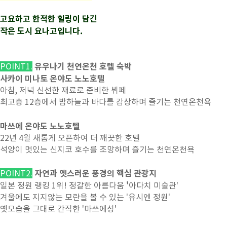
고요하고 한적한 힐링이 담긴
작은 도시 요나고입니다.
유우나기 천연온천 호텔 숙박
POINT1.
사카이 미나토 온야도 노노호텔
아침, 저녁 신선한 재료로 준비한 뷔페
최고층 12층에서 밤하늘과 바다를 감상하며 즐기는 천연온천욕
마쓰에 온야도 노노호텔
22년 4월 새롭게 오픈하여 더 깨끗한 호텔
석양이 멋있는 신지코 호수를 조망하며 즐기는 천연온천욕
자연과 옛스러운 풍경의 핵심 관광지
POINT2.
'
일본 정원 랭킹 1위! 정갈한 아름다움
아다치 미술관'
겨울에도 지지않는 모란을 볼 수 있는 '유시엔 정원'
옛모습을 그대로 간직한 '마쓰에성'