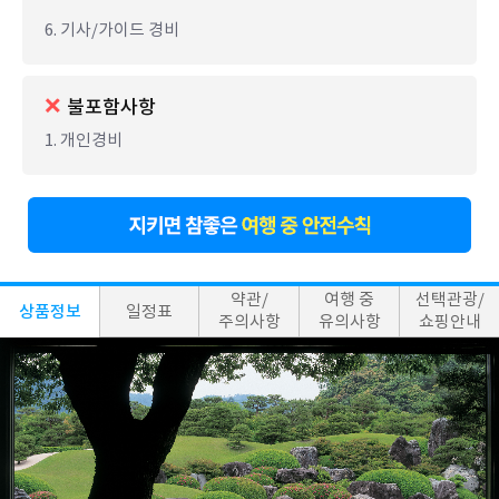
6. 기사/가이드 경비
불포함사항
1. 개인경비
약관/
여행 중
선택관광/
상품정보
일정표
주의사항
유의사항
쇼핑안내