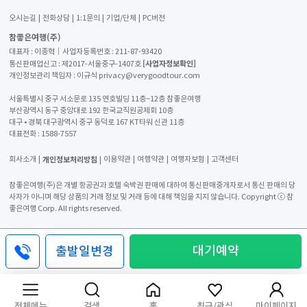
오시는길
전화상담
1:1문의
기업/단체
PC버전
참좋은여행(주)
대표자 : 이종혁│사업자등록번호 : 211-87-93420
[사업자정보확인]
통신판매업신고 : 제2017-서울중구-1407호
개인정보관리 책임자 : 이규식 privacy@verygoodtour.com
서울특별시 중구 서소문로 135 연호빌딩 11층~12층 참좋은여행
부산광역시 동구 중앙대로 192 한국교직원공제회 10층
대구 • 경북 대구광역시 중구 동덕로 167 KT타워 신관 11층
대표전화 :
1588-7557
개인정보처리방침
회사소개
이용약관
여행약관
여행자보험
고객센터
참좋은여행(주)은 개별 항공권과 호텔 숙박권 판매에 대하여 통신판매중개자로서 통신 판매의 당
사자가 아니며 해당 상품의 거래 정보 및 거래 등에 대해 책임을 지지 않습니다. Copyright ⓒ 참
좋은여행 Corp. All rights reserved.
대기예약
출발일변경
전체메뉴
검색
홈
최근/관심
마이페이지