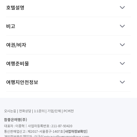
호텔설명
비고
여권/비자
여행준비물
여행지안전정보
오시는길
전화상담
1:1문의
기업/단체
PC버전
참좋은여행(주)
대표자 : 이종혁│사업자등록번호 : 211-87-93420
[사업자정보확인]
통신판매업신고 : 제2017-서울중구-1407호
개인정보관리 책임자 : 이규식 privacy@verygoodtour.com