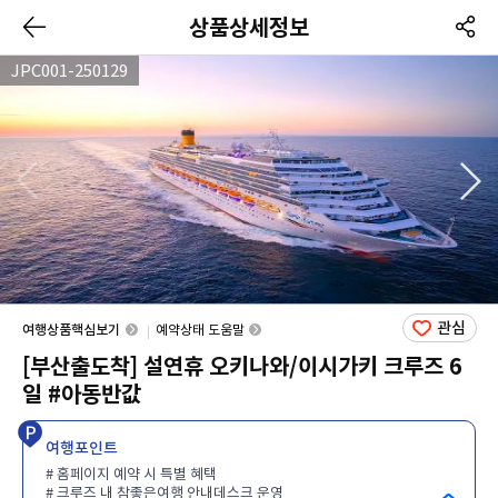
상품상세정보
JPC001-250129
관심
여행상품핵심보기
예약상태 도움말
[부산출도착] 설연휴 오키나와/이시가키 크루즈 6
일 #아동반값
여행포인트
# 홈페이지 예약 시 특별 혜택
# 크루즈 내 참좋은여행 안내데스크 운영