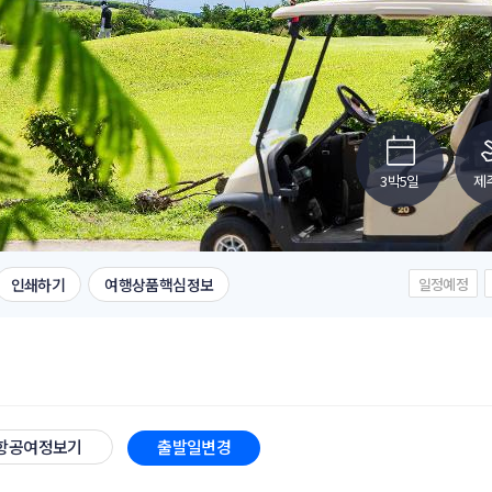
3박5일
제
인쇄하기
여행상품핵심정보
일정예정
항공여정보기
출발일변경