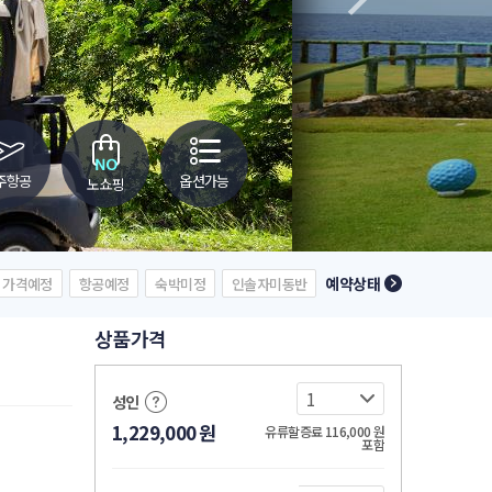
주항공
옵션가능
노쇼핑
예약상태
가격예정
항공예정
숙박미정
인솔자미동반
상품가격
성인
1,229,000
원
유류할증료 116,000
원
포함