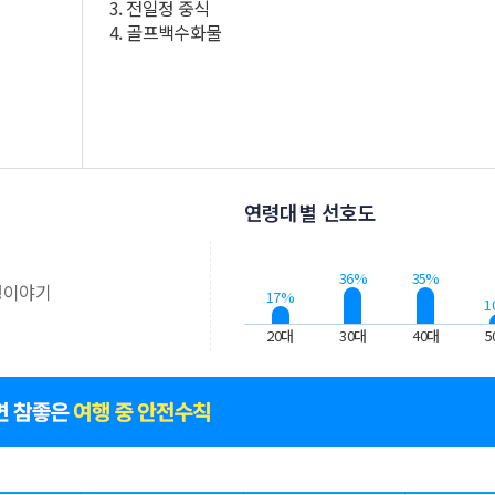
3. 전일정 중식
4. 골프백수화물
연령대별 선호도
의
36%
35%
행이야기
17%
1
20대
30대
40대
5