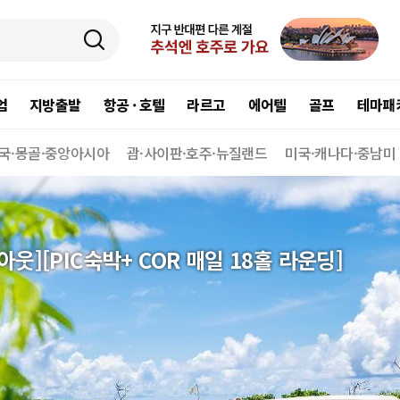
엄
지방출발
항공 · 호텔
라르고
에어텔
골프
테마패
국·몽골·중앙아시아
괌·사이판·호주·뉴질랜드
미국·캐나다·중남미
][PIC숙박+ COR 매일 18홀 라운딩]