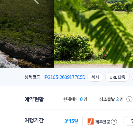
IPG105-2609177C5D
상품코드
복사
URL 단축
예약현황
0
2
현재예약
명
최소출발
명
여행기간
3박5일
제주항공