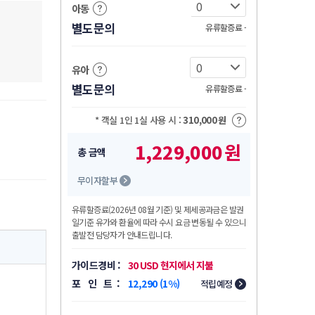
아동
별도문의
유류할증료 -
유아
별도문의
유류할증료 -
* 객실 1인 1실 사용 시 :
310,000
원
1,229,000
원
총 금액
무이자할부
유류할증료
(2026년 08월 기준)
및 제세공과금은 발권
일기준 유가와 환율에 따라 수시 요금 변동될 수 있으니
출발전 담당자가 안내드립니다.
가이드경비 :
30 USD 현지에서 지불
포 인 트 :
12,290 (1%)
적립예정