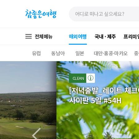
»
»
본
주
문
메
바
뉴
로
가
전체메뉴
해외여행
국내 · 제주
프리미
가
기
기
유럽
동남아
일본
대만·홍콩·마카오
중
CLEAN
[저녁출발_레이트 체크아웃
사이판 5일 #54H