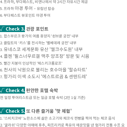
4. 프라하, 부다페스트, 비엔나에서 약 2시간 자유시간 제공
야경 투어 -
5. 프라하
유람선 탑승
6. 부다페스트 뷰포인트 야경 투어
√ Check 3.
관광 포인트
1. 합스부르크 왕가의 여름 휴양지 '쇤브룬 궁전' 내부
2. 클림트의 ‘키스’를 전시하는 '벨베데레 궁전' 내부
유네스코 세계문화 유산 '멜크수도원' 내부
3.
플젠 '필스너우르겔 맥주 양조장' 방문 및 시음
4.
5. 빨간 지붕이 인상적인 '체스키크룸로프'
천사의 낙원으로 불리는 호수마을 '할슈타트'
6.
헝가리 이색 소도시 '에스트르곰 & 센텐드레'
7.
√ Check 4.
편안한 호텔 숙박
전 일정 투어리스트급 또는 일급 호텔 숙박 (2인 1실 기준)
√ Check 5.
또 다른 즐거움 '맛 체험'
1. '스비치코바' 노란소스에 삶은 소고기와 체코식 찐빵을 찍어 먹는 체코 음식
2. '굴라쉬' 다양한 야채에 후추, 파프리카로 특유의 매운맛을 낸 헝가리 전통 수프 요