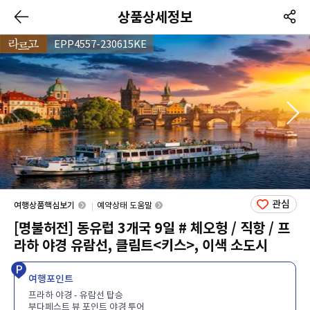
상품상세정보
EPP4557-230615KE
관심
여행상품핵심보기
예약상태 도움말
[명불허전] 동유럽 3개국 9일 # 체오헝 / 직항 / 프
라하 야경 유람선, 클림트<키스>, 이색 소도시
여행포인트
프라하 야경 - 유람선 탑승
부다페스트 뷰 포인트 야경 투어