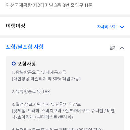
인천국제공항 제2터미널 3층 8번 출입구 H존
여행여정
자세히 보기
포함/불포함 사항
닫기
포함사항
1. 왕복항공요금 및 제세공과금
(대한항공 마일리지 약 50% 적립 가능)
2. 유류할증료 및 TAX
3. 일정상 표기된 식사 및 관광지 입장료
(맛체험: 프라하-스비치코바 / 잘츠카머구트-슈니첼 / 비엔
나-호이리게 / 부다페스트-굴라쉬)
4. 투어리스트급 또는 일급 호텔 숙박 (2인 1실 기준)