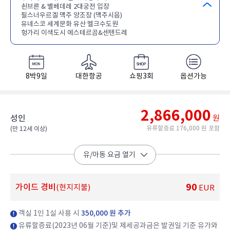
쇤브른 & 벨베데레 2대궁전 입장
필스너우르겔 맥주 양조장 (맥주시음)
유네스코 세계문화 유산 멜크수도원
헝가리 이색도시 에스테르곰&센텐드레
8박9일
대한항공
쇼핑3회
옵션가능
2,866,000
성인
원
유류할증료 176,000 원 포함
(만 12세 이상)​
유/아동 요금 열기
90
가이드 경비
(현지지불)
EUR
객실 1인 1실 사용 시
350,000 원 추가
유류할증료(2023년 06월 기준)및 제세공과금은 발권일 기준 유가와