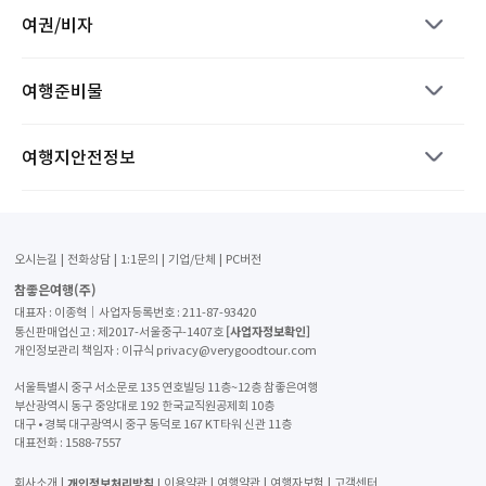
여권/비자
여행준비물
여행지안전정보
오시는길
전화상담
1:1문의
기업/단체
PC버전
참좋은여행(주)
대표자 : 이종혁│사업자등록번호 : 211-87-93420
[사업자정보확인]
통신판매업신고 : 제2017-서울중구-1407호
개인정보관리 책임자 : 이규식 privacy@verygoodtour.com
서울특별시 중구 서소문로 135 연호빌딩 11층~12층 참좋은여행
부산광역시 동구 중앙대로 192 한국교직원공제회 10층
대구 • 경북 대구광역시 중구 동덕로 167 KT타워 신관 11층
대표전화 :
1588-7557
개인정보처리방침
회사소개
이용약관
여행약관
여행자보험
고객센터