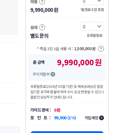
아동
9,990,000
원
유류할증료 0
원
포함
유아
별도문의
유류할증료 -
* 객실 1인 1실 사용 시 :
1,500,000
원
9,990,000
원
총 금액
무이자할부
유류할증료
(2026년 03월 기준)
및 제세공과금은 발권
일기준 유가와 환율에 따라 수시 요금 변동될 수 있으니
출발전 담당자가 안내드립니다.
가이드경비 :
0
원
포 인 트 :
99,900 (1%)
적립예정