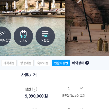
레이트항공
노옵션
노쇼핑
예약상태
가격예정
항공예정
숙박미정
인솔자동반
상품가격
성인
9,990,000
원
유류할증료 0
원
포함