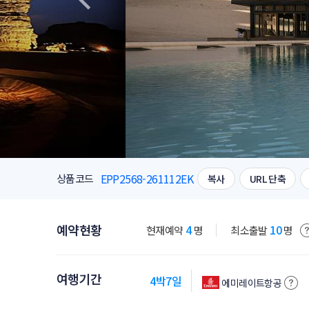
EPP2568-261112EK
상품코드
복사
URL 단축
예약현황
4
10
현재예약
명
최소출발
명
여행기간
4박7일
에미레이트항공