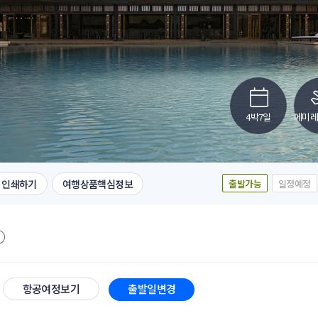
4박7일
에미
인쇄하기
여행상품핵심정보
출발가능
일정예정
항공여정보기
출발일변경