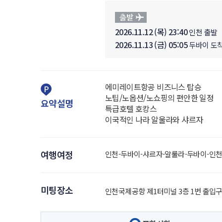
2026.11.12 (목) 23:40
인천 출발
2026.11.13 (금) 05:05
두바이 도
에미레이트항공 비즈니스 탑승
노팁/노옵션/노쇼핑의 편안한 일정
요약설명
특급호텔 호캉스
이국적인 나라 알울라와 샤르자
여행여정
인천-두바이-샤르자-알룰라-두바이-인
미팅장소
인천국제공항 제1터미널 3층 1번 출입구