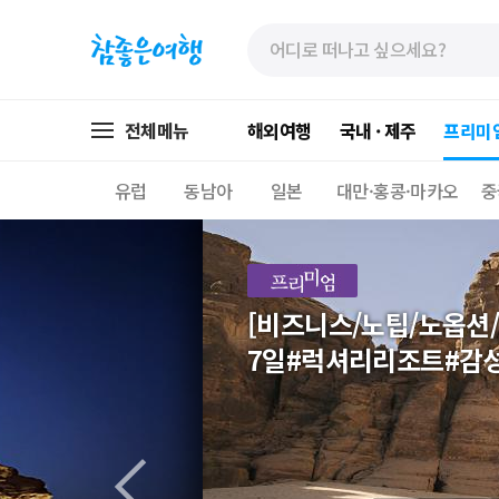
»
»
본
주
문
메
바
뉴
로
가
전체메뉴
해외여행
국내 · 제주
프리미
가
기
기
유럽
동남아
일본
대만·홍콩·마카오
중
[비즈니스/노팁/노옵션
7일#럭셔리리조트#감