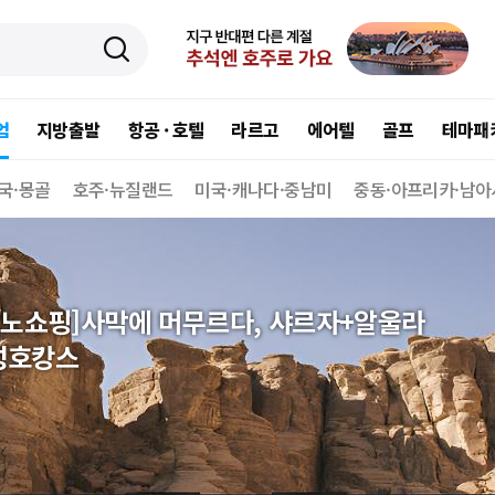
엄
지방출발
항공 · 호텔
라르고
에어텔
골프
테마패
국·몽골
호주·뉴질랜드
미국·캐나다·중남미
중동·아프리카·남아
/노쇼핑]사막에 머무르다, 샤르자+알울라
성호캉스