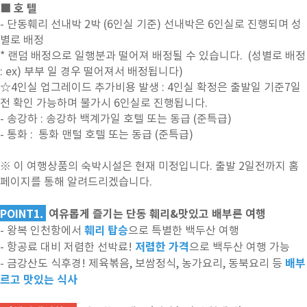
■ 호 텔
- 단동훼리 선내박 2박 (6인실 기준) 선내박은 6인실로 진행되며 성
별로 배정
* 랜덤 배정으로 일행분과 떨어져 배정될 수 있습니다. (성별로 배정
: ex) 부부 일 경우 떨어져서 배정됩니다)
☆4인실 업그레이드 추가비용 발생 : 4인실 확정은 출발일 기준7일
전 확인 가능하며 불가시 6인실로 진행됩니다.
- 송강하 : 송강하 백계가일 호텔 또는 동급 (준특급)
- 통화 : 통화 맨털 호텔 또는 동급 (준특급)
※ 이 여행상품의 숙박시설은 현재 미정입니다. 출발 2일전까지 홈
페이지를 통해 알려드리겠습니다.
POINT1.
여유롭게 즐기는 단동 훼리&맛있고 배부른 여행
훼리 탑승
- 왕복 인천항에서
으로 특별한 백두산 여행
저렴한 가격
- 항공료 대비 저렴한 선박료!
으로 백두산 여행 가능
배부
- 금강산도 식후경! 제육볶음, 보쌈정식, 농가요리, 동북요리 등
르고 맛있는 식사