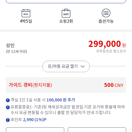
4박5일
쇼핑2회
옵션가능
299,000
성인
원
유류할증료 별도문의
(만 12세 이상)​
유/아동 요금 열기
500
가이드 경비
(현지지불)
CNY
객실 1인 1실 사용 시
100,000 원 추가
유류할증료(- 기준)및 제세공과금은 발권일 기준 유가와 환율에 따라
수시 요금 변동될 수 있으니 출발 전 담당자가 안내 드립니다.
포인트
2,990 (1%)P