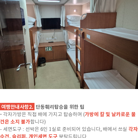
여행안내사항2.
단동훼리탑승을 위한 팁
-
가방에 칼 및 날카로운 물
각자가방은 직접 배에 가지고 탑승하며 (
건은 소지 불가
합니다)
각자
- 세면도구 : 선박은 6인 1실로 준비되어 있습니다, 배에서 쓰실
수건, 슬리퍼, 개인세면 도구
부탁드립니다