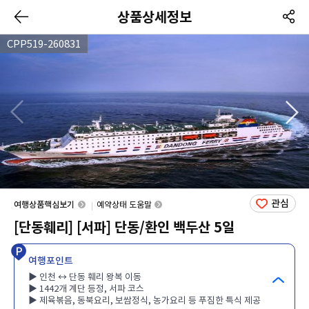
상품상세정보
CPP519-260831
관심
여행상품핵심보기
예약상태 도움말
[단동훼리] [서파] 단동/환인 백두산 5일
여행포인트
▶ 인천 ↔ 단동 훼리 왕복 이동
▶ 1442개 계단 등정, 서파 코스
▶ 제육볶음, 동북요리, 보쌈정식, 농가요리 등 푸짐한 특식 제공