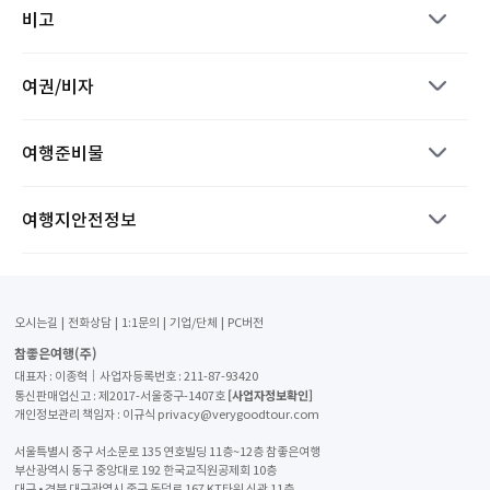
비고
여권/비자
여행준비물
여행지안전정보
오시는길
전화상담
1:1문의
기업/단체
PC버전
참좋은여행(주)
대표자 : 이종혁│사업자등록번호 : 211-87-93420
[사업자정보확인]
통신판매업신고 : 제2017-서울중구-1407호
개인정보관리 책임자 : 이규식 privacy@verygoodtour.com
서울특별시 중구 서소문로 135 연호빌딩 11층~12층 참좋은여행
부산광역시 동구 중앙대로 192 한국교직원공제회 10층
대구 • 경북 대구광역시 중구 동덕로 167 KT타워 신관 11층