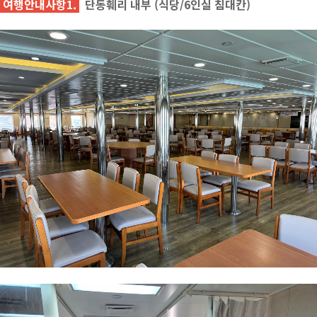
여행안내사항1.
단동훼리 내부 (식당/6인실 침대칸)