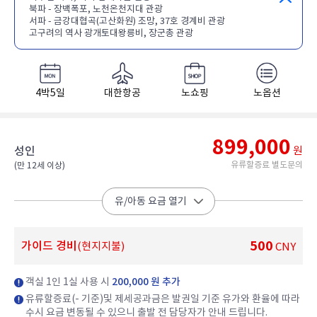
북파 - 장백폭포, 노천온천지대 관광
서파 - 금강대협곡(고산화원) 조망, 37호 경계비 관광
고구려의 역사 광개토대왕릉비, 장군총 관광
4박5일
대한항공
노쇼핑
노옵션
899,000
성인
원
유류할증료 별도문의
(만 12세 이상)​
유/아동 요금 열기
500
가이드 경비
(현지지불)
CNY
객실 1인 1실 사용 시
200,000 원 추가
유류할증료(- 기준)및 제세공과금은 발권일 기준 유가와 환율에 따라
수시 요금 변동될 수 있으니 출발 전 담당자가 안내 드립니다.