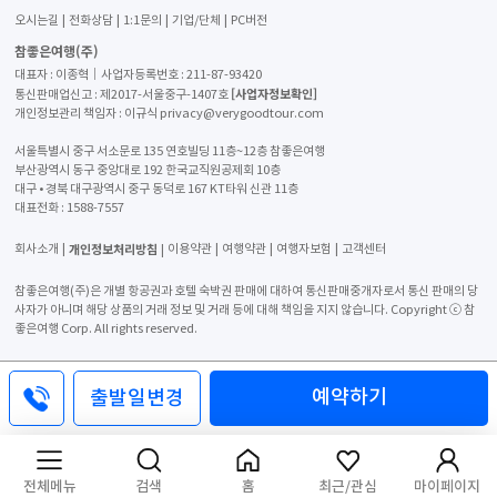
오시는길
전화상담
1:1문의
기업/단체
PC버전
참좋은여행(주)
대표자 : 이종혁│사업자등록번호 : 211-87-93420
[사업자정보확인]
통신판매업신고 : 제2017-서울중구-1407호
개인정보관리 책임자 : 이규식 privacy@verygoodtour.com
서울특별시 중구 서소문로 135 연호빌딩 11층~12층 참좋은여행
부산광역시 동구 중앙대로 192 한국교직원공제회 10층
대구 • 경북 대구광역시 중구 동덕로 167 KT타워 신관 11층
대표전화 :
1588-7557
개인정보처리방침
회사소개
이용약관
여행약관
여행자보험
고객센터
참좋은여행(주)은 개별 항공권과 호텔 숙박권 판매에 대하여 통신판매중개자로서 통신 판매의 당
사자가 아니며 해당 상품의 거래 정보 및 거래 등에 대해 책임을 지지 않습니다. Copyright ⓒ 참
좋은여행 Corp. All rights reserved.
예약하기
출발일변경
전체메뉴
검색
홈
최근/관심
마이페이지