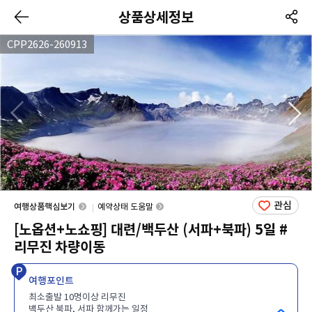
상품상세정보
CPP2626-260913
관심
여행상품핵심보기
예약상태 도움말
[노옵션+노쇼핑] 대련/백두산 (서파+북파) 5일 #
리무진 차량이동
여행포인트
최소출발 10명이상 리무진
백두산 북파, 서파 함께가는 일정