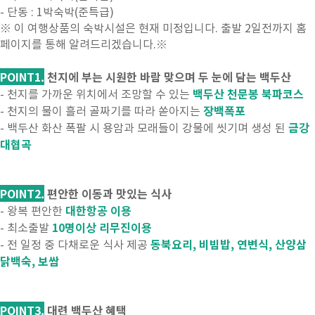
- 단동 : 1박숙박(준특급)
※ 이 여행상품의 숙박시설은 현재 미정입니다. 출발 2일전까지 홈
페이지를 통해 알려드리겠습니다.※
POINT1.
천지에 부는 시원한 바람 맞으며 두 눈에 담는 백두산
백두산 천문봉 북파코스
- 천지를 가까운 위치에서 조망할 수 있는
장백폭포
- 천지의 물이 흘러 골짜기를 따라 쏟아지는
금강
- 백두산 화산 폭팔 시 용암과 모래들이 강물에 씻기며 생성 된
대협곡
POINT2.
편안한 이동과 맛있는 식사
대한항공 이용
- 왕복 편안한
10명이상 리무진이용
- 최소출발
동북요리, 비빔밥, 연변식, 산양삼
- 전 일정 중 다채로운 식사 제공
닭백숙, 보쌈
POINT3.
대련 백두산 혜택