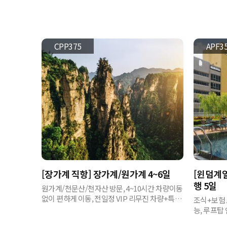
CPP375
APF3
[장가계 직항] 장가계/원가계 4~6일
[윈덤계열
행 5일
원가계/천문산/천자산 방문, 4~10시간 차량이동
없이 편하게 이동, 전일정 VIP 리무진 차량+특급
조식+보험 
호텔
능, 루프탑