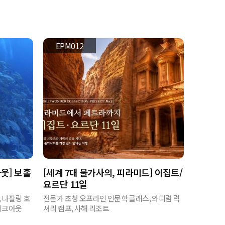
EPM012
웃] 보홀
[세계 7대 불가사의, 피라미드] 이집트/
요르단 11일
, 나팔링 호
전문가 초청 오프라인 인문학 클래스, 와디럼 럭
 체크아웃
셔리 캠프, 사해 리조트