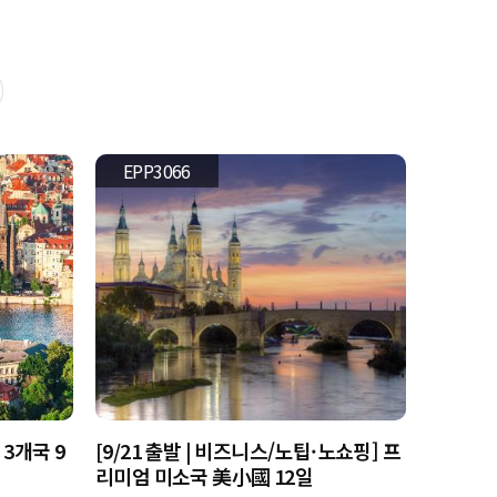
EPP3066
 3개국 9
[9/21 출발 | 비즈니스/노팁·노쇼핑] 프
리미엄 미소국 美小國 12일