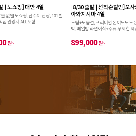
출발 | 노쇼핑] 대만 4일
[8/30 출발 | 선착순할인]오
아와지시마 4일
을 없앤 노쇼핑, 단수이 관광, 101빌
 핵심 관광지 ALL포함
노팁+노옵션, 프리미엄 온야도노노 
박, 매일밤 라면야식+주류 무제한 제
00
899,000
원~
원~