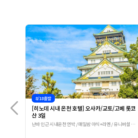
8/18출발
[히노데 시내 온천 호텔] 오사카/교토/고베 롯코
산 3일
난바 인근 시내온천 연박 / 매일밤 야식+라멘 / 유니버셜 선
택가능 / 팁포함+간식 제공