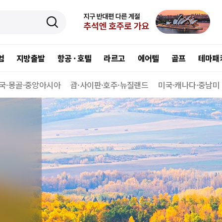
엄
지방출발
항공 · 호텔
라르고
에어텔
골프
테마패
국·몽골·중앙아시아
괌·사이판·호주·뉴질랜드
미국·캐나다·중남미
이