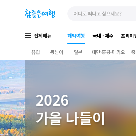
»
»
본
주
문
메
바
뉴
로
가
전체메뉴
해외여행
국내 · 제주
프리미
가
기
기
유럽
동남아
일본
대만·홍콩·마카오
중
에메랄드빛 자연
일상이 되는