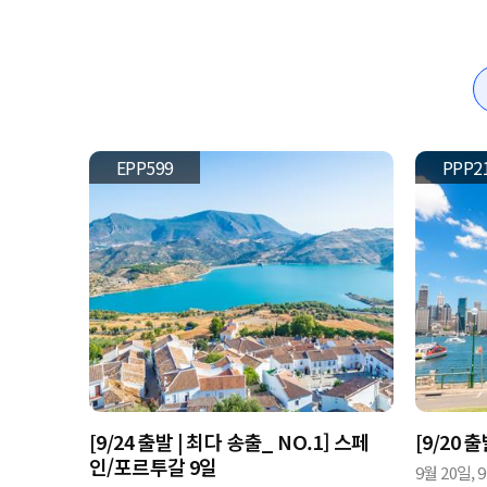
EPP599
PPP2
[9/24 출발 | 최다 송출_ NO.1] 스페
[9/20 
인/포르투갈 9일
9월 20일,