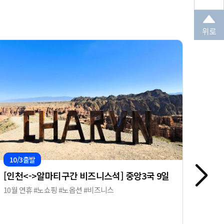
위로
10/3출발
8/3
[인천<->알마티구간 비즈니스석] 중앙3국 9일
[헤난
자유
10월 연휴 #노쇼핑 #노옵션 #비즈니스
노옵션