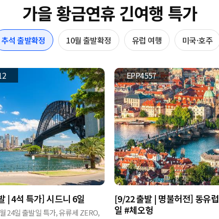
가을 황금연휴 긴여행 특가
추석 출발확정
10월 출발확정
유럽 여행
미국·호주
12
EPP4557
출발 | 4석 특가] 시드니 6일
[9/22 출발 | 명불허전] 동유럽
일 #체오헝
 9월 24일 출발일 특가, 유류세 ZERO,