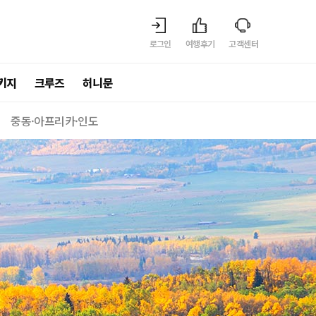
로그인
여행후기
고객센터
키지
크루즈
허니문
중동·아프리카·인도