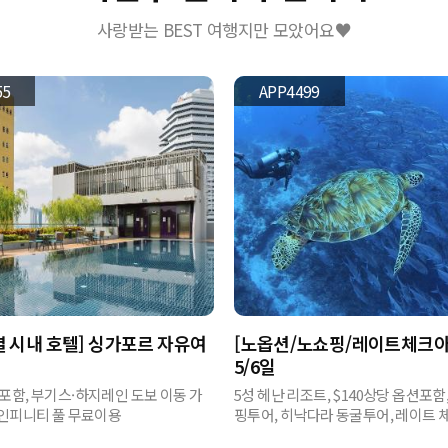
사랑받는 BEST 여행지만 모았어요♥
55
APP4499
 시내 호텔] 싱가포르 자유여
[노옵션/노쇼핑/레이트체크아
5/6일
포함, 부기스·하지레인 도보 이동 가
5성 헤난 리조트, $140상당 옵션포함
 인피니티 풀 무료이용
핑투어, 히낙다라 동굴투어, 레이트