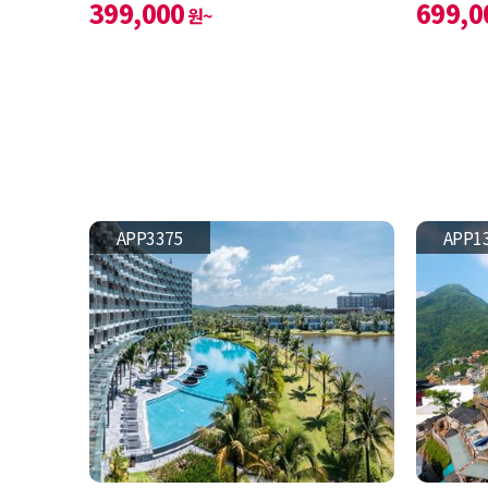
399,000
699,0
원~
APP3375
APP1