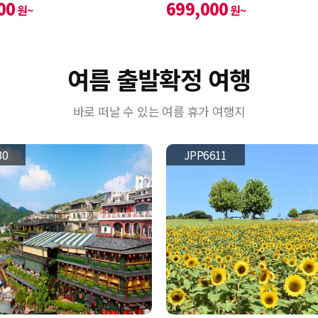
00
699,000
원~
원~
여름 출발확정 여행
바로 떠날 수 있는 여름 휴가 여행지
30
JPP6611