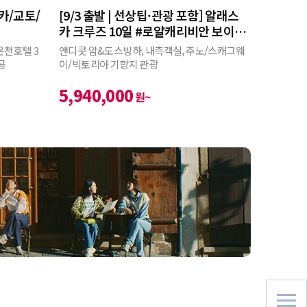
사카/교토/
[9/3 출발 | 선상팁·관광 포함] 알래스
카 크루즈 10일 #로얄캐리비안 보이저
호
온천호텔 3
앤디콧 암&도스빙하, 내측객실, 주노/스캐그웨
공
이/빅토리아 기항지 관광
5,940,000
원~