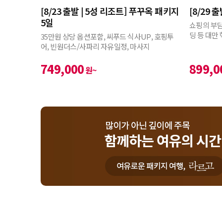
[8/23 출발 | 5성 리조트] 푸꾸옥 패키지
[8/29 
5일
쇼핑의 부담
딩 등 대만
35만원 상당 옵션포함, 씨푸드 식사UP, 호핑투
어, 빈원더스/사파리 자유일정, 마사지
749,000
899,0
원~