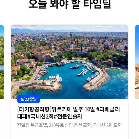
오늘 봐야 할 타임딜
8/22출발
[터키항공직항]튀르키예 일주 10일 #괴베클리
테페#국내선2회#전문인솔자
전일정 특급호텔, 210유로 상당 옵션 포함, 국내선 2회 포함