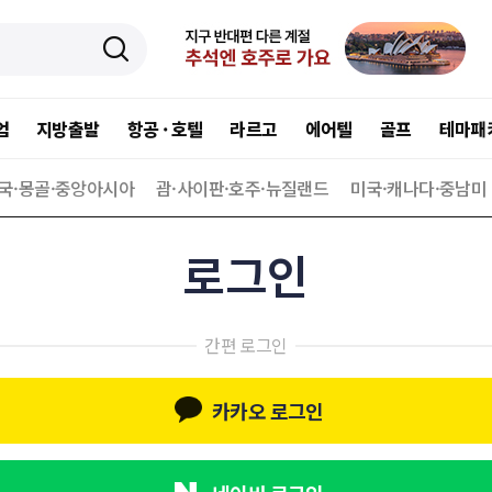
엄
지방출발
항공 · 호텔
라르고
에어텔
골프
테마패
국·몽골·중앙아시아
괌·사이판·호주·뉴질랜드
미국·캐나다·중남미
로그인
간편 로그인
카카오 로그인