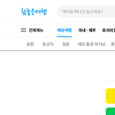
»
»
본
주
문
메
바
뉴
로
가
전체메뉴
해외여행
국내 · 제주
프리미
가
기
기
유럽
동남아
일본
대만·홍콩·마카오
중