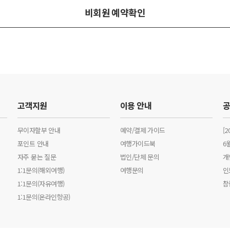
비회원 예약확인
고객지원
이용 안내
무이자할부 안내
예약/결제 가이드
[
포인트 안내
여행가이드북
6
자주 묻는 질문
법인/단체 문의
개
1:1문의(해외여행)
여행문의
인
1:1문의(자유여행)
참
1:1문의(온라인항공)