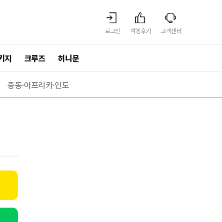
로그인
여행후기
고객센터
키지
크루즈
허니문
중동·아프리카·인도