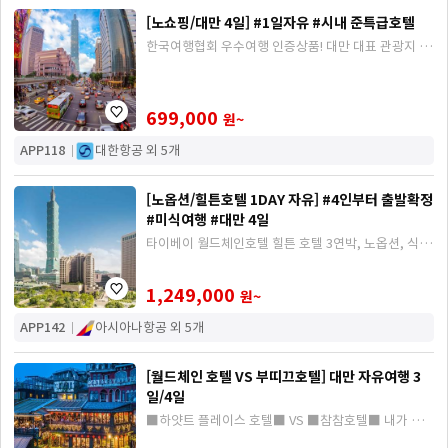
[노쇼핑/대만 4일] #1일자유 #시내 준특급호텔
한국여행협회 우수여행 인증상품! 대만 대표 관광지 예
류/스펀/지우펀 + 자유일정, 노쇼핑
699,000
원~
APP118
대한항공 외 5개
[노옵션/힐튼호텔 1DAY 자유] #4인부터 출발확정
#미식여행 #대만 4일
타이베이 월드체인호텔 힐튼 호텔 3연박, 노옵션, 식사
2회 업그레이드, 쇼핑 횟수 제한 1회 방문
1,249,000
원~
APP142
아시아나항공 외 5개
[월드체인 호텔 VS 부띠끄호텔] 대만 자유여행 3
일/4일
■하얏트 플레이스 호텔■ VS ■참참호텔■ 내가 만
드는 자유여행