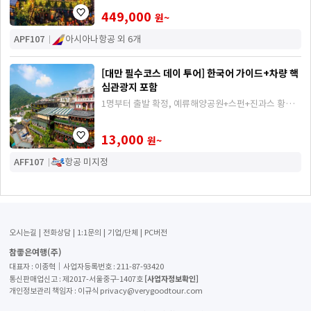
449,000
원~
APF107
아시아나항공 외 6개
[대만 필수코스 데이 투어] 한국어 가이드+차량 핵
심관광지 포함
1명부터 출발 확정, 예류해양공원+스펀+진과스 황금
박물관+지우펀 등 대만 완전 정복, 가이드 동반 데이 투
어
13,000
원~
AFF107
항공 미지정
오시는길
전화상담
1:1문의
기업/단체
PC버전
참좋은여행(주)
대표자 : 이종혁│사업자등록번호 : 211-87-93420
[사업자정보확인]
통신판매업신고 : 제2017-서울중구-1407호
개인정보관리 책임자 : 이규식 privacy@verygoodtour.com