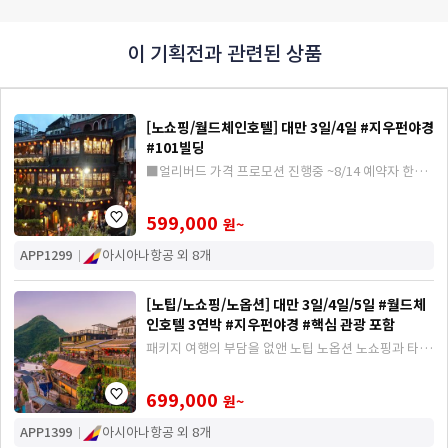
이 기획전과 관련된 상품
[노쇼핑/월드체인호텔] 대만 3일/4일 #지우펀야경
#101빌딩
■얼리버드 가격 프로모션 진행중 ~8/14 예약자 한정
■ 쇼핑의 부담을 없앤 노쇼핑과 저녁에 보면 더 매력
적인 지우펀 야경 포함, 월드체인호텔 3연박
599,000
원~
APP1299
아시아나항공 외 8개
[노팁/노쇼핑/노옵션] 대만 3일/4일/5일 #월드체
인호텔 3연박 #지우펀야경 #핵심 관광 포함
패키지 여행의 부담을 없앤 노팁 노옵션 노쇼핑과 타이
베이 메인 관광지 저녁에 보면 더 매력적인 지우펀 야경
포함, 월드체인호텔 3연박
699,000
원~
APP1399
아시아나항공 외 8개