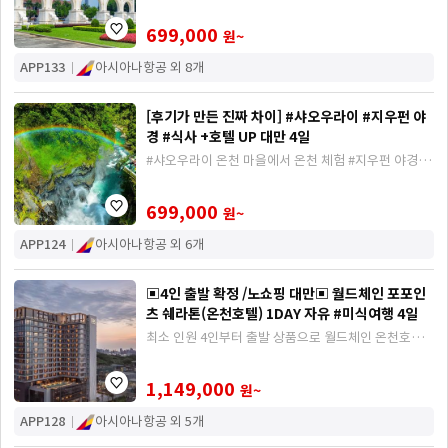
호텔 UP, 대만 핵심 관광지 ALL 포함
699,000
원~
APP133
아시아나항공 외 8개
[후기가 만든 진짜 차이] #샤오우라이 #지우펀 야
경 #식사 +호텔 UP 대만 4일
#샤오우라이 온천 마을에서 온천 체험 #지우펀 야경 #
호텔UP #식사 UP
699,000
원~
APP124
아시아나항공 외 6개
▣4인 출발 확정 /노쇼핑 대만▣ 월드체인 포포인
츠 쉐라톤(온천호텔) 1DAY 자유 #미식여행 4일
최소 인원 4인부터 출발 상품으로 월드체인 온천호텔
연박, 미식 UP (딘타이펑 딤섬, 101상 사천요리 , 인하
우스 뷔페), 노쇼핑 1일 자유 일정 포함 상품
1,149,000
원~
APP128
아시아나항공 외 5개