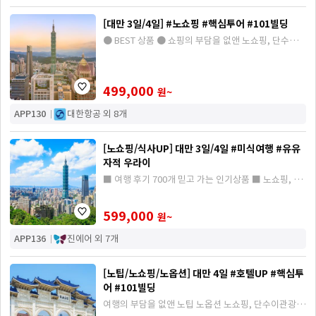
[대만 3일/4일] #노쇼핑 #핵심투어 #101빌딩
● BEST 상품 ● 쇼핑의 부담을 없앤 노쇼핑, 단수이관
광 , 대만 핵심 관광지 ALL 포함
499,000
원~
APP130
대한항공 외 8개
[노쇼핑/식사UP] 대만 3일/4일 #미식여행 #유유
자적 우라이
■ 여행 후기 700개 믿고 가는 인기상품 ■ 노쇼핑, 우
라이관광, 미식 여행 식사UP (딘타이펑 딤섬, 사천식,
타카오 샤브샤브, 한식)
599,000
원~
APP136
진에어 외 7개
[노팁/노쇼핑/노옵션] 대만 4일 #호텔UP #핵심투
어 #101빌딩
여행의 부담을 없앤 노팁 노옵션 노쇼핑, 단수이관광 ,