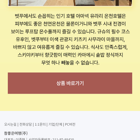
오시는길
전화상담
1:1문의
기업/단체
PC버전
참좋은여행(주)
대표자 : 이종혁│사업자등록번호 : 211-87-93420