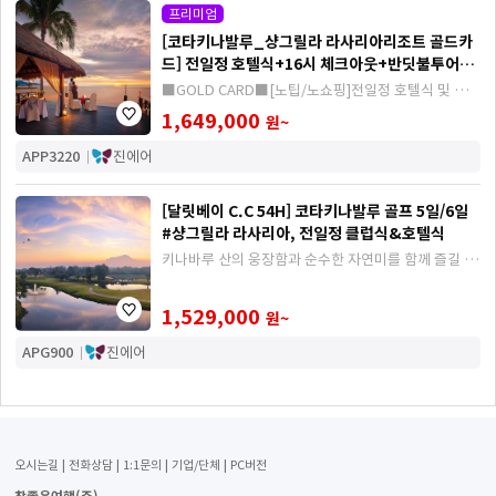
프리미엄
[코타키나발루_샹그릴라 라사리아리조트 골드카
드] 전일정 호텔식+16시 체크아웃+반딧불투어포
함 5일/6일
■GOLD CARD■[노팁/노쇼핑]전일정 호텔식 및 부대
시설 무료이용(일부) 그리고 반딧불투어까지!
1,649,000
원~
APP3220
진에어
[달릿베이 C.C 54H] 코타키나발루 골프 5일/6일
#샹그릴라 라사리아, 전일정 클럽식&호텔식
키나바루 산의 웅장함과 순수한 자연미를 함께 즐길 수
있는 자연친화적인 골프장!
1,529,000
원~
APG900
진에어
오시는길
전화상담
1:1문의
기업/단체
PC버전
참좋은여행(주)