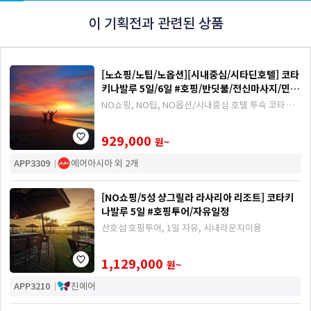
이 기획전과 관련된 상품
[노쇼핑/노팁/노옵션][시내중심/시타딘호텔] 코타
키나발루 5일/6일 #호핑/반딧불/전신마사지/민속
마을or래프팅투어
NO쇼핑, NO팁, NO옵션/시내중심 호텔 투숙 코타키
나발루 ALL 포함 5/6일
929,000
원~
APP3309
에어아시아 외 2개
[NO쇼핑/5성 샹그릴라 라사리아 리조트] 코타키
나발루 5일 #호핑투어/자유일정
산호섬 호핑투어, 1일 자유, 시내라운지이용
1,129,000
원~
APP3210
진에어