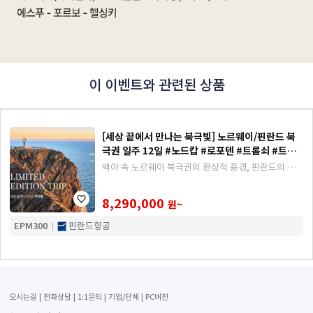
이 이벤트와 관련된 상품
[세상 끝에서 만나는 북극빛] 노르웨이/핀란드 북
극권 일주 12일 #노드캅 #로포텐 #트롬쇠 #트레
킹
백야 속 노르웨이 북극권의 환상적 풍경, 핀란드의 숲
과 호수, 발트해 크루즈를 한 번에 누리는 북유럽 여행
8,290,000
원~
EPM300
핀란드항공
오시는길
전화상담
1:1문의
기업/단체
PC버전