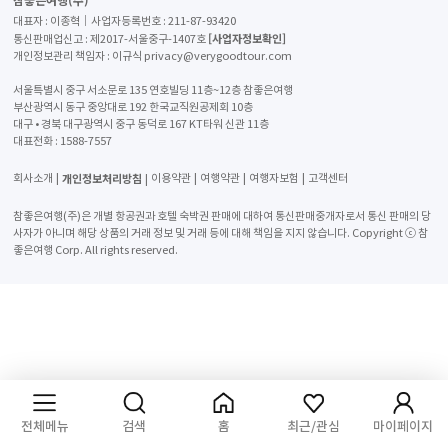
대표자 : 이종혁│사업자등록번호 : 211-87-93420
[사업자정보확인]
통신판매업신고 : 제2017-서울중구-1407호
개인정보관리 책임자 : 이규식 privacy@verygoodtour.com
서울특별시 중구 서소문로 135 연호빌딩 11층~12층 참좋은여행
부산광역시 동구 중앙대로 192 한국교직원공제회 10층
대구 • 경북 대구광역시 중구 동덕로 167 KT타워 신관 11층
대표전화 :
1588-7557
개인정보처리방침
회사소개
이용약관
여행약관
여행자보험
고객센터
참좋은여행(주)은 개별 항공권과 호텔 숙박권 판매에 대하여 통신판매중개자로서 통신 판매의 당
사자가 아니며 해당 상품의 거래 정보 및 거래 등에 대해 책임을 지지 않습니다. Copyright ⓒ 참
좋은여행 Corp. All rights reserved.
여행후기 남기기
전체메뉴
검색
홈
최근/관심
마이페이지