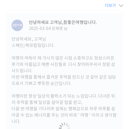
많지 않아 패키지여행을 선택했다.
더보기
그 중에서도 "참 좋은 여행"에 대한 추천 글을 많이 보았기에 별 고민 없
이 홈페이지에 들어갔다.
여러 나라의 패키지를 보다가 유럽이 특히 끌렸고 그 중 스페인과 포르투
안녕하세요 고객님,참좋은여행입니다.
갈이 가장 가보고 싶어 결정하게 되었다.
2025-03-04
유채영 님
그렇게 엄마와 첫 번째 여행이 시작되었다.
안녕하세요, 고객님
스페인/북유럽팀입니다.
여행의 여독이 채 가시지 않은 시점 소중하고도 정성스러운
후기와 아름답고 예쁜 사진들로 다시 찾아와주셔서 정말 감
사드립니다.
이번 여행을 통해서 즐거운 추억을 만드신 것 같아 같은 담당
으로서 기쁘고 뿌듯한 순간입니다.
여행이란 항상 일상의 활력소가 되는 느낌입니다. 다녀온 뒤
의 추억을 통해 일상을 살아갈 힘을 얻고,
다음 번 여행을 기다리며 설레는 행복감으로 하루 하루를 살
아갈 수 있는 에너지를 주는 것이 바로 ' 여행 ' 이라고 생각합
니다.