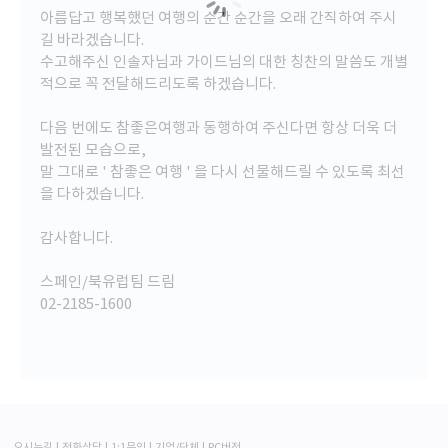
아름답고 행복했던 여행의 순간 순간을 오래 간직하여 주시
길 바라겠습니다.
수고해주신 인솔자님과 가이드님의 대한 칭찬의 말씀도 개별
적으로 꼭 전달해드리도록 하겠습니다.
다음 번에도 참좋은여행과 동행하여 주신다면 항상 더욱 더
발전된 모습으로,
말 그대로 ' 참좋은 여행 ' 을 다시 선물해드릴 수 있도록 최선
을 다하겠습니다.
감사합니다.
스페인/북유럽팀 드림
(여행지에 관한 내용을 책자로 만드는 걸 좋아해 미리 만들었는데 4~5일 전 받은 확정 일정표를
02-2185-1600
보니 둘째
날과 마지막 날 일정이 바뀌었음)
(호텔도 미리 알아보고 밑에 적으려고 했는데 책자를 만들 때에는 확정나지 않아 정보를 적지
못했음)
나는 장시간 이동하는 교통도 무난하게 잘 타는 편이기에
아시아나 항공을 타고 기내식을 맛있게 먹으며 영화 5~6편을 보니 도착
해 있었다.
오시는길
전화상담
1:1문의
기업/단체
PC버전