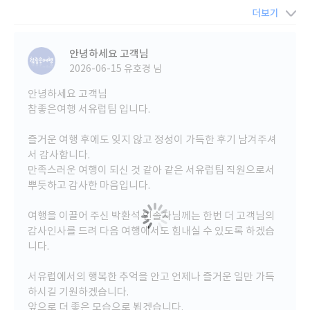
다.
더보기
패키지 많이 다녀봤지만 박환석 가이드님 정말 아시는게 많으시고
설명도 조리있고 재치있게 잘하시고 우리에게 하나라도 더 보여주
안녕하세요 고객님
고
2026-06-15
유호경 님
설명해 주시려고 노력하는 모습이 보여서 정말 고마웠습니다
안녕하세요 고객님
참좋은여행 서유럽팀 입니다.
특히 마지막날 공항가는 짬을 이용해서 첫날부터 여행한 일정을
되짚주니
즐거운 여행 후에도 잊지 않고 정성이 가득한 후기 남겨주셔
그간 여행한 기억이 주마등 처럼 지나가면서 한번 더 생각나게 해줘
서
서 감사합니다.
인상깊었어요
만족스러운 여행이 되신 것 같아 같은 서유럽팀 직원으로서
뿌듯하고 감사한 마음입니다.
사견이지만, 참좋은 가이드 분들 중에 상위 탑5안에 들어가지 않
을까 싶습니다.
여행을 이끌어 주신 박환석 인솔자님께는 한번 더 고객님의
특히나 설명할때 간간이 들어가는 아재개그가 수준급이라 너무 잼
감사인사를 드려 다음 여행에서도 힘내실 수 있도록 하겠습
있어요 ㅋㅋㅋ
니다.
이런 노련하고 노력하시는 분과 함께면 여행의 가치가 배로 되는 것
같아 좋았어요
서유럽에서의 행복한 추억을 안고 언제나 즐거운 일만 가득
하시길 기원하겠습니다.
게다가 임기응변도 뛰어나셔서 여행기간 중 변수가 많았는데 재치
앞으로 더 좋은 모습으로 뵙겠습니다.