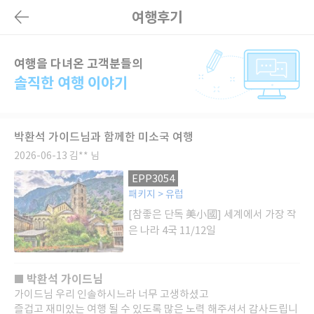
여행후기
여행을 다녀온 고객분들의
솔직한 여행 이야기
박환석 가이드님과 함께한 미소국 여행
2026-06-13
김** 님
EPP3054
패키지 > 유럽
[참좋은 단독 美小國] 세계에서 가장 작
은 나라 4국 11/12일
박환석 가이드님
■
가이드님 우리 인솔하시느라 너무 고생하셨고
즐겁고 재미있는 여행 될 수 있도록 많은 노력 해주셔서 감사드립니