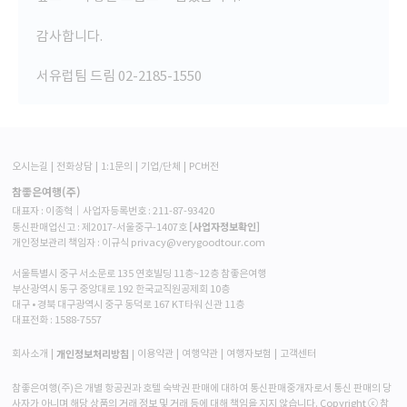
있게 때론 맘 안상하게
잘 조율하시어 대응하셨고 특히나 태어나서 첨으로 F1 경기를 본것
감사합니다.
(맛만 봤지만 그래도 만족)과
이탈리아에서 올드카 퍼레이드를 보게된 건 아지 오랫동안 기억에
서유럽팀 드림 02-2185-1550
남을 것 같습니다.
상품평
■
유럽 미소국 4개를 다가는 상품은 참좋은 밖에 없는 것 같았어요
특히 아름다운 남프랑스를
오시는길
전화상담
1:1문의
기업/단체
PC버전
함께 즐길 수 있다는게 이상품의 묘미이고 덤으로 스페인, 프랑스,
참좋은여행(주)
이탈리아, 스위스 4개나라도
대표자 : 이종혁│사업자등록번호 : 211-87-93420
구경 할 수 있고 그 나라들도 안가본 도시위주로 구성되어 있어서 더
[사업자정보확인]
통신판매업신고 : 제2017-서울중구-1407호
가치가 있는 상품이었어요
개인정보관리 책임자 : 이규식 privacy@verygoodtour.com
이동거리는 여행 전체일정으로 보면 제법 되지만 그럼에도 상당히
서울특별시 중구 서소문로 135 연호빌딩 11층~12층 참좋은여행
부산광역시 동구 중앙대로 192 한국교직원공제회 10층
여유있는 일정이어서
대구 • 경북 대구광역시 중구 동덕로 167 KT타워 신관 11층
세부일정
괜찮았습니다. 도시별 자유시간이 최소1시간에서 3시간정도로 여
■
대표전화 :
1588-7557
유있게 주어져서 좋았어요
한번에 최장거리 이동도 3시간 정도라 괜찮았고 중간에 휴게소 들
1일차 스페인
개인정보처리방침
회사소개
이용약관
여행약관
여행자보험
고객센터
러주시니 화장실도 문제없었습니다.
- 바르셀로나 도착 -> 람블란스 광장 자유시간(50분) -> 사그리아
참좋은여행(주)은 개별 항공권과 호텔 숙박권 판매에 대하여 통신판매중개자로서 통신 판매의 당
파밀리아 성당 외부만 관람 -> 지로나 이동 및 숙박
사자가 아니며 해당 상품의 거래 정보 및 거래 등에 대해 책임을 지지 않습니다. Copyright ⓒ 참