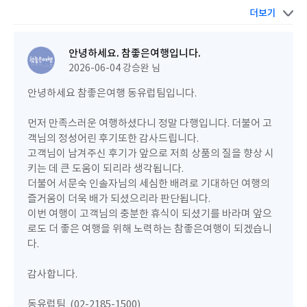
6
11
’
칸 동유럽
개국
일
을 선택해서
더보기
5
22
6
1
.
월
일부터
월
일까지 다녀 왔습니다
12
30
‘
’
시간
여분의 비행 끝에 도착한 폴란드의
브로츠와프
를
안녕하세요. 참좋은여행입니다.
11
.
시작으로
일간의 여정이 시작되었습니다
2026-06-04
강승완 님
‘
’
브로츠와프
는 난쟁이 마을로 각양각색의 난쟁이 동상을 찾는
안녕하세요 참좋은여행 동유럽팀입니다.
,
재미가 있었고
독일의 소도시 뤼네브르크를 생각나게 하는 파
.
스텔톤의 건축물도 무척 인상 깊었습니다
오데르 강 톰스키
먼저 만족스러운 여행하셨다니 정말 다행입니다. 더불어 고
다리 건너 보이는 요한 대성당의 풍경은 유럽 어디서도 보기
객님의 정성어린 후기또한 감사드립니다.
.
힘든 멋진 풍경이었습니다
고객님이 남겨주신 후기가 앞으로 저희 상품의 질을 향상 시
키는 데 큰 도움이 되리라 생각됩니다.
더불어 서문숙 인솔자님의 세심한 배려로 기대하던 여행의
즐거움이 더욱 배가 되셨으리라 판단됩니다.
이번 여행이 고객님의 충분한 휴식이 되셨기를 바라며 앞으
로도 더 좋은 여행을 위해 노력하는 참좋은여행이 되겠습니
다.
감사합니다.
동유럽팀 (02-2185-1500)