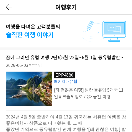
여행후기
여행을 다녀온 고객분들의
솔직한 여행 이야기
꿈에 그리던 유럽 여행 2탄!(5월 22일~6월 1일 동유럽발칸연계 여행)
2026-06-03
박** 님
EPP4580
패키지 > 유럽
[꽤 괜찮은 여행] 발칸 동유럽 5개국 11
일 # 크슬체헝오 / 2대궁전,야경
2024
4
5
4
13
년
월
일 출발하여
월
일 귀국하는 서유럽 여행을 참
좋은여행사 상품으로 다녀왔는데,
그 때
‘[
]
좋았던 기억으로 동유럽발칸 연계 여행을
꽤 괜찮은 여행
발