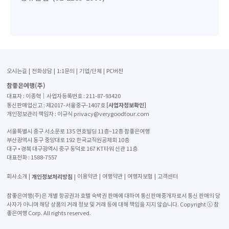
‘
’
‘
둘째 날 체코
프라하
는 이탈리아의 로마 못지 않게
오버투어
’
.
리즘
을 온몸으로 느끼게 하는 관광지였습니다
노면전차를 타
,
고 올라가서 본
파노라마처럼 펼쳐지는 프라하 성의 조망은
오시는길
전화상담
1:1문의
기업/단체
PC버전
.
압권이었습니다
인파에 치이면서 블타바강의 유일한 보행자
참좋은여행(주)
.
전용 다리인 카를교를 걷는 낭만도 느껴 보았습니다
특히 엔
대표자 : 이종혁│사업자등록번호 : 211-87-93420
틱카를 타고 프라하 시내를 드라이브 하는 선택관광은 프라하
[사업자정보확인]
통신판매업신고 : 제2017-서울중구-1407호
의 또 다른 모습과 분위기를 느낄 수 있어 돈이 전혀 아깝지 않
개인정보관리 책임자 : 이규식 privacy@verygoodtour.com
.
다는 생각이 들었습니다
서울특별시 중구 서소문로 135 연호빌딩 11층~12층 참좋은여행
부산광역시 동구 중앙대로 192 한국교직원공제회 10층
대구 • 경북 대구광역시 중구 동덕로 167 KT타워 신관 11층
대표전화 :
1588-7557
개인정보처리방침
회사소개
이용약관
여행약관
여행자보험
고객센터
참좋은여행(주)은 개별 항공권과 호텔 숙박권 판매에 대하여 통신판매중개자로서 통신 판매의 당
사자가 아니며 해당 상품의 거래 정보 및 거래 등에 대해 책임을 지지 않습니다. Copyright ⓒ 참
좋은여행 Corp. All rights reserved.