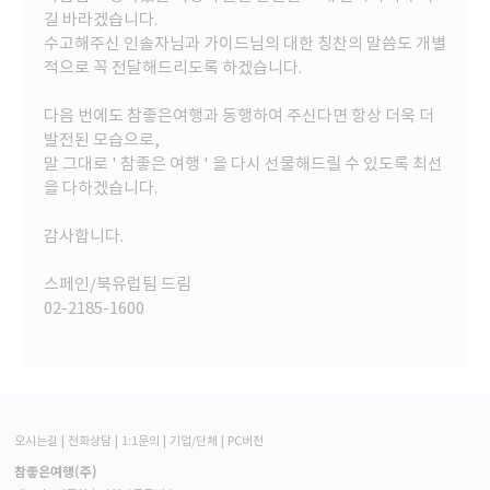
길 바라겠습니다.
수고해주신 인솔자님과 가이드님의 대한 칭찬의 말씀도 개별
적으로 꼭 전달해드리도록 하겠습니다.
다음 번에도 참좋은여행과 동행하여 주신다면 항상 더욱 더
발전된 모습으로,
말 그대로 ' 참좋은 여행 ' 을 다시 선물해드릴 수 있도록 최선
을 다하겠습니다.
엄마와 첫 여행이라서 설레기도 했지만 걱정을 많이 했는데, 스페인
감사합니다.
가이드계의 샛별~ 조형진 가이드님을 만나서 완벽한 여행을 할 수
있었습니다. 여행 중에 절반동안 비가 오는 악조건 속에서 조형진 가
스페인/북유럽팀 드림
이드님을 만나서 다행이었고, 행운이었습니다.
우리나라의 5배나 되는 스페인 도시를 이동하면서 지루할 수도 있
02-2185-1600
는데, 재미있고 알찬 이야기로 그 시간이 즐거웠고, 때로는 4일내내
비오는 날씨로 지쳐있을 때 재미있는 노래로 분위기도 띄어주셔서
정말 감사했어요!!
스페인의 역사면 역사, 예술이면 예술, 생활모습 등 스페인 여행을
하면서 필요한 정보와 다양한 지식을 재미있고, 귀에 쏙쏙 들어오도
록 이해하기 쉽게 설명해주셔서 더 풍성한 여행이 되었습니다.
패키지니까 손님들의 유형에 따라서 다 만족시키기 어려울 것 같은
오시는길
전화상담
1:1문의
기업/단체
PC버전
데, 백일섭파와 이순재파로 나눠서 가이드해주셔서 다리 아픈 어른
참좋은여행(주)
들은 휴식을 조금 더 취할 수 있게 배려해주시고, 저처럼 호기심 가