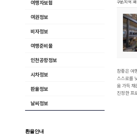
여행자보험
구분/지역 : 
여권정보
비자정보
여행준비물
인천공항정보
참좋은 여행
시차정보
스스로를 낮
움 가득 채
환율정보
진정한 프로
날씨정보