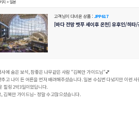
패키지 > 일본
고객님이 다녀온 상품 :
JPP617
[바다 전망 벳푸 세이후 온천] 유후인/히타/
사에 숨은 보석,
참좋은 나무같은 사람 “김복만 가이드님“💕
추고 나이 든 어른을 먼저 배려해주셨습니다. 일본 수십번 다녔지만 이런 사
운 힐링 2박3일이었답니다.
, 김복만 가이드님~ 정말 수고많으셨습니다.