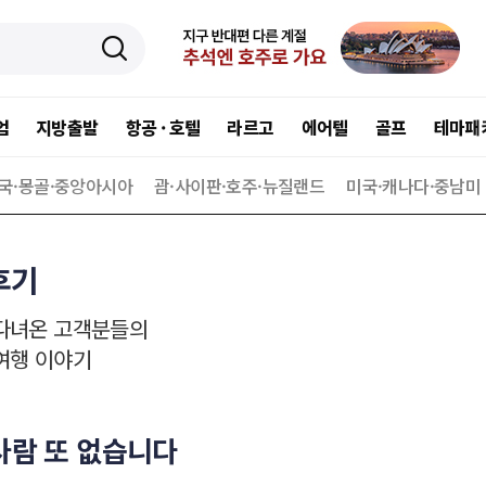
엄
지방출발
항공 · 호텔
라르고
에어텔
골프
테마패
국·몽골·중앙아시아
괌·사이판·호주·뉴질랜드
미국·캐나다·중남미
후기
다녀온 고객분들의
여행 이야기
사람 또 없습니다