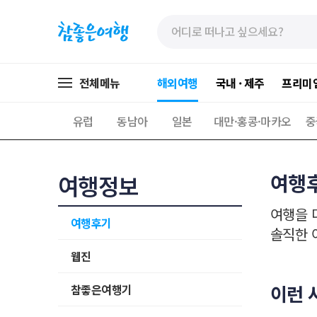
»
»
본
주
문
메
바
뉴
로
가
전체메뉴
해외여행
국내 · 제주
프리미
가
기
기
유럽
동남아
일본
대만·홍콩·마카오
중
여행
여행정보
여행을 
여행후기
솔직한 
웹진
이런 
참좋은여행기