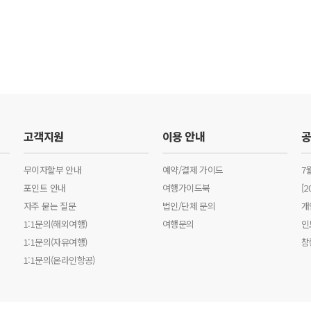
고객지원
이용 안내
무이자할부 안내
예약/결제 가이드
7
포인트 안내
여행가이드북
[
자주 묻는 질문
법인/단체 문의
개
1:1문의(해외여행)
여행문의
인
1:1문의(자유여행)
참
1:1문의(온라인항공)